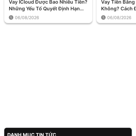
Vay ICloud Được Bao Nhiêu Tiền?
Vay Tiền Bằng 
Những Yếu Tố Quyết Định Hạn
Không? Cách Đ
Mức Khoản Vay
Trước Khi Quy
06/08/2026
06/08/2026
DANH MỤC TIN TỨC