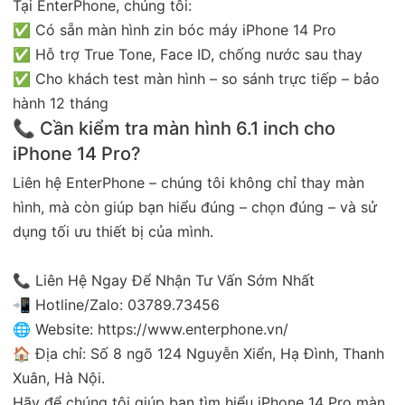
Tại EnterPhone, chúng tôi:
✅ Có sẵn màn hình zin bóc máy iPhone 14 Pro
✅ Hỗ trợ True Tone, Face ID, chống nước sau thay
✅ Cho khách test màn hình – so sánh trực tiếp – bảo
hành 12 tháng
📞 Cần kiểm tra màn hình 6.1 inch cho
iPhone 14 Pro?
Liên hệ EnterPhone – chúng tôi không chỉ thay màn
hình, mà còn giúp bạn hiểu đúng – chọn đúng – và sử
dụng tối ưu thiết bị của mình.
📞 Liên Hệ Ngay Để Nhận Tư Vấn Sớm Nhất
📲 Hotline/Zalo: 03789.73456
🌐 Website: https://www.enterphone.vn/
🏠 Địa chỉ: Số 8 ngõ 124 Nguyễn Xiển, Hạ Đình, Thanh
Xuân, Hà Nội.
Hãy để chúng tôi giúp bạn tìm hiểu iPhone 14 Pro màn