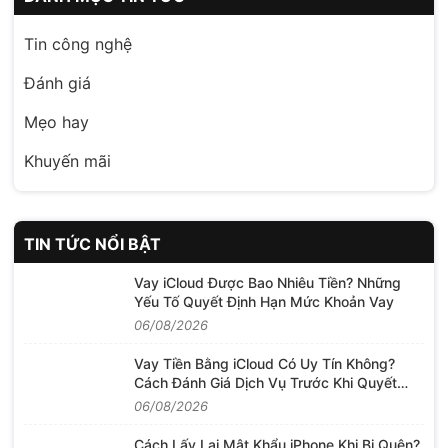
Tin công nghệ
Đánh giá
Mẹo hay
Khuyến mãi
TIN TỨC NỔI BẬT
Vay iCloud Được Bao Nhiêu Tiền? Những
Yếu Tố Quyết Định Hạn Mức Khoản Vay
06/08/2026
Vay Tiền Bằng iCloud Có Uy Tín Không?
Cách Đánh Giá Dịch Vụ Trước Khi Quyết
Định
06/08/2026
Cách Lấy Lại Mật Khẩu iPhone Khi Bị Quên?