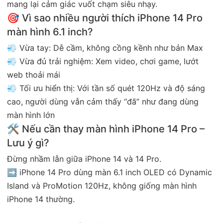
mang lại cảm giác vuốt chạm siêu nhạy.
🎯 Vì sao nhiều người thích iPhone 14 Pro
màn hình 6.1 inch?
💨 Vừa tay: Dễ cầm, không cồng kềnh như bản Max
💨 Vừa đủ trải nghiệm: Xem video, chơi game, lướt
web thoải mái
💨 Tối ưu hiển thị: Với tần số quét 120Hz và độ sáng
cao, người dùng vẫn cảm thấy “đã” như đang dùng
màn hình lớn
🛠 Nếu cần thay màn hình iPhone 14 Pro –
Lưu ý gì?
Đừng nhầm lẫn giữa iPhone 14 và 14 Pro.
➡️ iPhone 14 Pro dùng màn 6.1 inch OLED có Dynamic
Island và ProMotion 120Hz, không giống màn hình
iPhone 14 thường.