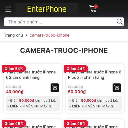
0
Trang chủ
camera-truoc-iphone
CAMERA-TRUOC-IPHONE
BH 30 ngày
BH 30 ngày
Giảm 54%
Giảm 44%
Thay camera trước iPhone
Thay camera trước iPhone 6
6G zin chính hãng
Plus zin chính hãng
93.000₫
90.000₫
43.000₫
50.000₫
- Giảm
50.000đ
khi mua 2 bộ.
- Giảm
50.000đ
khi mua 2 bộ.
- MIỄN PHÍ VỆ SINH MÁY tại
- MIỄN PHÍ VỆ SINH MÁY tại
Shop, cho đơn tối th
Shop, cho đơn tối th
BH 30 ngày
BH 30 ngày
Giảm 48%
Giảm 46%
Thay camera trước iPhone
Thay camera trước iPhone