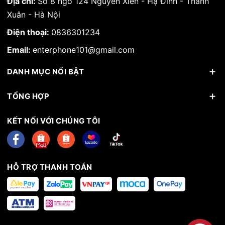
Địa chỉ:
Số 8 ngõ 124 Nguyễn Xiển - Hạ Đình - Thanh
Xuân - Hà Nội
Điện thoại:
0836301234
Email:
enterphone101@gmail.com
DANH MỤC NỔI BẬT
TỔNG HỢP
KẾT NỐI VỚI CHÚNG TÔI
HỖ TRỢ THANH TOÁN