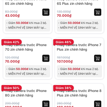
6S zin chính hãng
6S Plus zin chính hãng
83.000₫
130.000₫
43.000₫
70.000₫
- Giảm
50.000đ
khi mua 2 bộ.
- Giảm
50.000đ
khi mua 2 bộ.
- MIỄN PHÍ VỆ SINH MÁY tại
- MIỄN PHÍ VỆ SINH MÁY tại
Shop, cho đơn tối th
Shop, cho đơn tối th
BH 30 ngày
BH 30 ngày
Giảm 42%
Giảm 46%
Thay camera trước iPhone
Thay camera trước iPhone 7
7G zin chính hãng
Plus zin chính hãng
120.000₫
197.000₫
70.000₫
107.000₫
- Giảm
50.000đ
khi mua 2 bộ.
- Giảm
50.000đ
khi mua 2 bộ.
- MIỄN PHÍ VỆ SINH MÁY tại
- MIỄN PHÍ VỆ SINH MÁY tại
Shop, cho đơn tối th
Shop, cho đơn tối th
BH 30 ngày
BH 30 ngày
Giảm 50%
Giảm 38%
Thay camera trước iPhone
Thay camera trước iPhone 8
8G zin chính hãng
Plus zin chính hãng
200.000₫
260.000₫