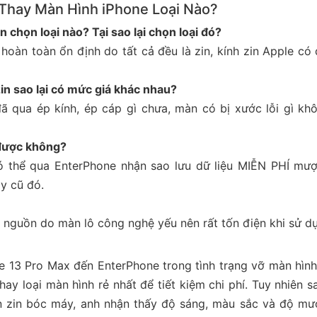
Thay Màn Hình iPhone Loại Nào?
 chọn loại nào? Tại sao lại chọn loại đó?
 hoàn toàn ổn định do tất cả đều là zin, kính zin Apple có
zin sao lại có mức giá khác nhau?
đã qua ép kính, ép cáp gì chưa, màn có bị xước lỗi gì kh
ó được không?
n có thể qua EnterPhone nhận sao lưu dữ liệu MIỄN PHÍ mư
y cũ đó.
ao nguồn do màn lô công nghệ yếu nên rất tốn điện khi sử d
 13 Pro Max đến EnterPhone trong tình trạng vỡ màn hình 
ay loại màn hình rẻ nhất để tiết kiệm chi phí. Tuy nhiên s
àn zin bóc máy, anh nhận thấy độ sáng, màu sắc và độ m