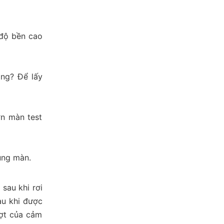
 độ bền cao
ông? Để lấy
ợn màn test
ụng màn.
sau khi rơi
au khi được
ượt của cảm