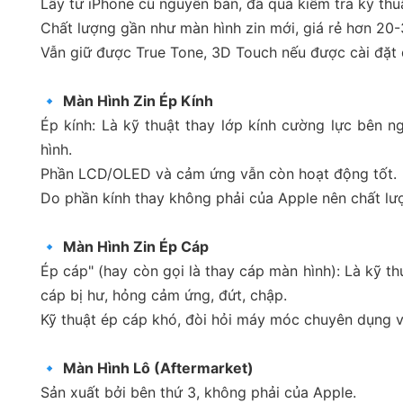
Lấy từ iPhone cũ nguyên bản, đã qua kiểm tra kỹ thu
Chất lượng gần như màn hình zin mới, giá rẻ hơn 20
Vẫn giữ được True Tone, 3D Touch nếu được cài đặt
🔹
Màn Hình Zin Ép Kính
Ép kính: Là kỹ thuật thay lớp kính cường lực bên n
hình.
Phần LCD/OLED và cảm ứng vẫn còn hoạt động tốt.
Do phần kính thay không phải của Apple nên chất l
🔹
Màn Hình Zin Ép Cáp
Ép cáp" (hay còn gọi là thay cáp màn hình): Là kỹ th
cáp bị hư, hỏng cảm ứng, đứt, chập.
Kỹ thuật ép cáp khó, đòi hỏi máy móc chuyên dụng 
🔹
Màn Hình Lô (Aftermarket)
Sản xuất bởi bên thứ 3, không phải của Apple.