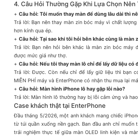
4. Câu Hỏi Thường Gặp Khi Lựa Chọn Nên 
+
Câu hỏi: Tôi muốn thay màn để dùng lâu dài thì nên
Trả lời: Bạn nên thay màn zin bóc máy vì chất lượng
hơn kính qua ép.
+
Câu hỏi: Tại sao khi tôi hỏi bên khác cùng là màn 
Trả lời: Bạn nên hỏi bên khác là màn zin bóc máy 
được mức giá như thợ.
+
Câu hỏi: Nếu tôi thay màn lô chỉ để lấy dữ liệu c
Trả lời: Được. Còn nếu chỉ để lấy giữ liệu thì bạ
MIỄN PHÍ máy và EnterPhone có nhận thu mua lại má
+
Câu hỏi: Màn hình iPhone lô hay gặp lỗi nào?
Trả lời: Màn hình lô thường hay bị lỗi cảm ứng và h
Case khách thật tại EnterPhone
Đầu tháng 5/2026, một anh khách mang chiếc iPhone
từ túi quần xuống nền gạch. Ban đầu anh chỉ muốn th
trải nghiệm thực tế giữa màn OLED linh kiện và m