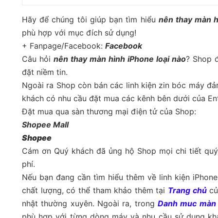
Hãy để chúng tôi giúp bạn tìm hiểu
nên thay màn h
phù hợp với mục đích sử dụng!
+ Fanpage/Facebook:
Facebook
Câu hỏi
nên thay màn hình iPhone loại nào
? Shop đ
đặt niềm tin.
Ngoài ra Shop còn bán các linh kiện zin bóc máy đ
khách có nhu cầu đặt mua các kênh bên dưới của En
Đặt mua qua sàn thương mại điện tử của Shop:
Shopee Mall
Shopee
Cám ơn Quý khách đã ủng hộ Shop mọi chi tiết quý 
phí.
Nếu bạn đang cần tìm hiểu thêm về linh kiện iPhon
chất lượng, có thể tham khảo thêm tại
Trang chủ
củ
nhật thường xuyên. Ngoài ra, trong
Danh muc màn 
phù hợp với từng dòng máy và nhu cầu sử dụng kh