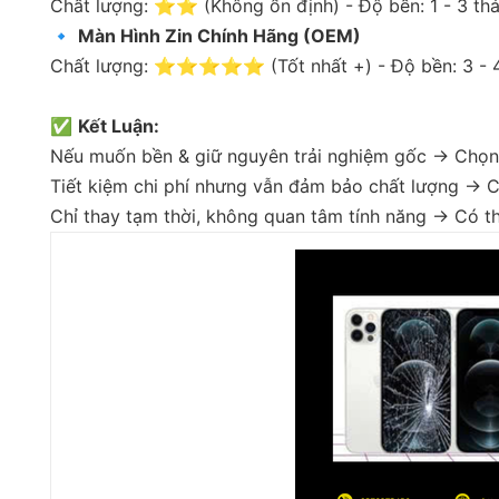
Chất lượng: ⭐⭐ (Không ổn định) - Độ bền: 1 - 3 thán
🔹
Màn Hình Zin Chính Hãng (OEM)
Chất lượng: ⭐⭐⭐⭐⭐ (Tốt nhất +) - Độ bền: 3 - 4 n
✅
Kết Luận:
Nếu muốn bền & giữ nguyên trải nghiệm gốc → Chọn 
Tiết kiệm chi phí nhưng vẫn đảm bảo chất lượng → C
Chỉ thay tạm thời, không quan tâm tính năng → Có th