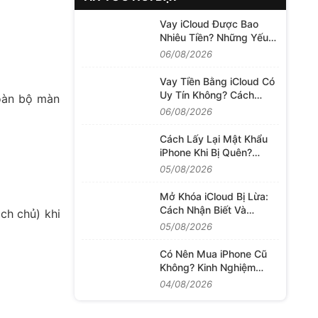
Vay iCloud Được Bao
Nhiêu Tiền? Những Yếu
Tố Quyết Định Hạn Mức
06/08/2026
Khoản Vay
Vay Tiền Bằng iCloud Có
Uy Tín Không? Cách
toàn bộ màn
Đánh Giá Dịch Vụ Trước
06/08/2026
Khi Quyết Định
Cách Lấy Lại Mật Khẩu
iPhone Khi Bị Quên?
Những Việc Cần Làm
05/08/2026
Trước Khi Khôi Phục
Mở Khóa iCloud Bị Lừa:
Cách Nhận Biết Và
ch chủ) khi
Hướng Xử Lý Khi Mất
05/08/2026
Tiền
Có Nên Mua iPhone Cũ
Không? Kinh Nghiệm
Chọn Máy Tốt
04/08/2026