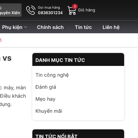
0
ng
Gọi mua hàng
Giỏ hàng
guyễn Xiển
0836301234
Phụ kiện
Chính sách
Tin tức
Liên hệ
ô
 vs
DANH MỤC TIN TỨC
Tin công nghệ
Đánh giá
óc máy, màn
 Điều khách
Mẹo hay
dụng.
Khuyến mãi
TIN TỨC NỔI BẬT