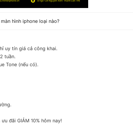
 màn hình iphone loại nào?
ỉ uy tín giá cả công khai.
2 tuần.
ue Tone (nếu có).
ường.
n ưu đãi GIẢM 10% hôm nay!