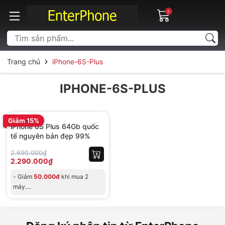
0
Trang chủ
iPhone-6S-Plus
IPHONE-6S-PLUS
BH 06 tháng
Giảm 15%
iPhone 6S Plus 64Gb quốc
tế nguyên bản đẹp 99%
2.690.000₫
2.290.000₫
- Giảm
50.000đ
khi mua 2
máy.
- MIỄN PHÍ SAO LƯU DỮ LIỆU
tại Shop, cho đơn t