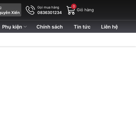
0
ng
Gọi mua hàng
Giỏ hàng
guyễn Xiển
0836301234
Phụ kiện
Chính sách
Tin tức
Liên hệ