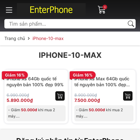
0
Trang chủ
iPhone-10-max
IPHONE-10-MAX
BH 06 tháng
BH 06 tháng
Giảm 16%
Giảm 16%
iPhone Xs 64Gb quốc tế
iPhone Xs Max 64Gb quốc
nguyên bản 100% đẹp 99%
tế nguyên bản 100% đẹp
99%
6.990.000₫
8.900.000₫
5.890.000₫
7.500.000₫
- Giảm
50.000đ
khi mua 2
- Giảm
50.000đ
khi mua 2
máy.
máy.
- MIỄN PHÍ SAO LƯU DỮ LIỆU
- MIỄN PHÍ SAO LƯU DỮ LIỆU
tại Shop, cho đơn t
tại Shop, cho đơn t