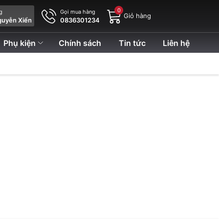
0
ng
Gọi mua hàng
Giỏ hàng
guyễn Xiển
0836301234
Phụ kiện
Chính sách
Tin tức
Liên hệ