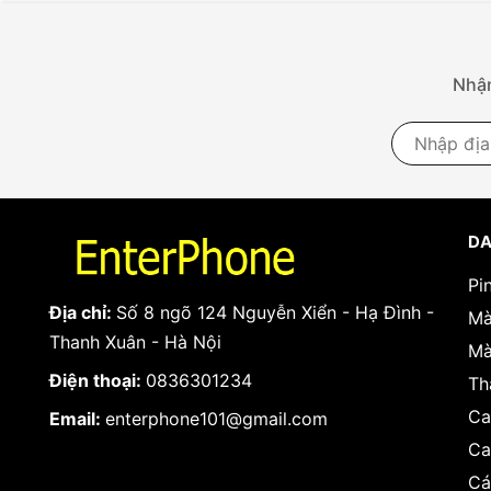
Nhận
DA
Pi
Địa chỉ:
Số 8 ngõ 124 Nguyễn Xiển - Hạ Đình -
Mà
Thanh Xuân - Hà Nội
Mà
Điện thoại:
0836301234
Th
Ca
Email:
enterphone101@gmail.com
Ca
Cá