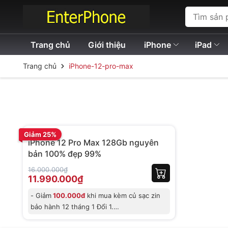
Trang chủ
Giới thiệu
iPhone
iPad
Trang chủ
iPhone-12-pro-max
Trả góp 0%
BH 12 tháng
Giảm 25%
iPhone 12 Pro Max 128Gb nguyên
bản 100% đẹp 99%
16.000.000₫
11.990.000₫
- Giảm
100.000đ
khi mua kèm củ sạc zin
bảo hành 12 tháng 1 Đổi 1.
- Giảm trự