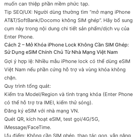
muốn can thiệp phần mềm phức tạp.
Tip SEO/UX: Người dùng thường tìm “mở mạng iPhone
AT&T/SoftBank/Docomo không SIM ghép”. Hãy bổ sung
cụm này trong nội dung chi tiết sản phẩm/dịch vụ của
Enter Phone.
Cách 2 – Mở Khóa iPhone Lock Không Cần SIM Ghép:
Sử Dụng eSIM Chính Chủ Từ Nhà Mạng Việt Nam
Gợi ý hợp lệ: Nhiều mẫu iPhone lock có thể dùng eSIM
Việt Nam nếu phần cứng hỗ trợ và vùng khóa không
chặn.
Quy trình tổng quát:
Kiểm tra Model/Region và tình trạng khóa (Enter Phone
có thể hỗ trợ tra IMEI, kiểm thử sóng).
Đăng ký eSIM với nhà mạng VN.
Quét QR, kích hoạt eSIM, test gọi/4G/5G,
iMessage/FaceTime.
Ưu điểm: Không cần SIM ghép, thao tác gọn, vẫn nâng