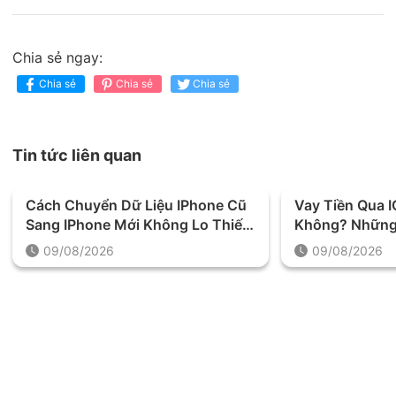
Chia sẻ ngay:
Chia sẻ
Chia sẻ
Chia sẻ
Tin tức liên quan
Cách Chuyển Dữ Liệu IPhone Cũ
Vay Tiền Qua 
Sang IPhone Mới Không Lo Thiếu
Không? Những 
Hoặc Mất Dữ Liệu
Rõ Trước Khi 
09/08/2026
09/08/2026