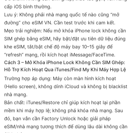
cấp iOS bình thường.
Lưu ý: Không phải nhà mạng quốc tế nào cũng “mở
đường” cho eSIM VN. Cần test trước khi cam kết.
Mẹo trải nghiệm: Nếu mở khóa iPhone lock không cần
SIM ghép bằng eSIM, hãy bật/đặt ưu tiên dữ liệu đúng
khe eSIM, tắt/bật chế độ máy bay 10–15 giây để
“refresh” mạng, rồi kích hoạt iMessage/FaceTime.
Cách 3 – Mở Khóa iPhone Lock Không Cần SIM Ghép:
Hỗ Trợ Kích Hoạt Qua iTunes/Find My Khi Máy Hợp Lệ
Trường hợp áp dụng: Máy còn màn hình kích hoạt
(Hello screen), không dính iCloud và không bị blacklist
nhà mạng.
Bản chất: iTunes/Restore chỉ giúp kích hoạt lại phần
mềm khi máy hợp lệ; không phá khóa nhà mạng. Sau
đó, bạn vẫn cần Factory Unlock hoặc giải pháp
eSIM/nhà mạng tương thích để dùng lâu dài không cần