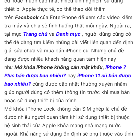
cũ hoặc muốn cập nhật nhiều kinh nghiệm sử dụng
thiết bị Apple thực tế, có thể theo dõi thêm
trên
Facebook
của EnterPhone để xem các video kiểm
tra máy và chia sẻ tình huống thật mỗi ngày. Ngoài ra,
tại mục
Trang chủ
và
Danh mục
, người dùng cũng có
thể dễ dàng tìm kiếm những bài viết liên quan đến định
giá, sửa chữa và mua bán iPhone cũ. Những chủ đề
đang được nhiều khách hàng quan tâm hiện nay
như
Mở khóa iPhone không cần mật khẩu
,
iPhone 7
Plus bán được bao nhiêu?
hay
iPhone 11 cũ bán được
bao nhiêu?
c
ũng được cập nhật thường xuyên nhằm
giúp người dùng có thêm thông tin trước khi mua bán
hoặc sử dụng thiết bị của mình.
Mở khóa iPhone Lock không cần SIM ghép là chủ đề
được nhiều người quan tâm khi sử dụng thiết bị thuộc
hệ sinh thái của Apple khóa mạng nhà mạng nước
ngoài. Khả năng sử dụng ổn định sẽ phụ thuộc vào tình