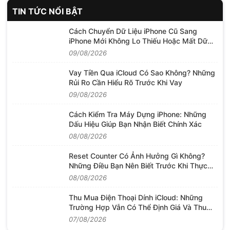
TIN TỨC NỔI BẬT
Cách Chuyển Dữ Liệu iPhone Cũ Sang
iPhone Mới Không Lo Thiếu Hoặc Mất Dữ
Liệu
09/08/2026
Vay Tiền Qua iCloud Có Sao Không? Những
Rủi Ro Cần Hiểu Rõ Trước Khi Vay
09/08/2026
Cách Kiểm Tra Máy Dựng iPhone: Những
Dấu Hiệu Giúp Bạn Nhận Biết Chính Xác
08/08/2026
Reset Counter Có Ảnh Hưởng Gì Không?
Những Điều Bạn Nên Biết Trước Khi Thực
Hiện
08/08/2026
Thu Mua Điện Thoại Dính iCloud: Những
Trường Hợp Vẫn Có Thể Định Giá Và Thu
Mua
07/08/2026