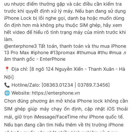
ưu nhược điểm thường gặp và các điều cần kiểm tra
trước khi quyết định xử lý máy. Nếu bạn đang sử dụng
iPhone Lock bị lỗi nghe gọi, danh bạ hoặc muốn dùng
ổn định hơn mà không phụ thuộc SIM ghép, hãy xem
hết video để hiểu rõ tình trạng máy của mình trước khi
làm.
@enterphone3
Tất toán, thanh toán và thu mua iPhone
13 Pro Max
#iphone
#13promax
#thumua
#thu
#mua
♬
âm thanh gốc - EnterPhone
📍 Địa chỉ: [8 ngõ 124 Nguyễn Xiển - Thanh Xuân - Hà
Nội]
📞 Hotline/Zalo: [08363.01234 | 03789.7.3456]
🌐 Website:
https://enterphone.vn
Chọn đúng phương án mở khóa iPhone lock không cần
SIM ghép giúp máy chạy ổn định, cập nhật iOS thoải
mái, giữ trọn iMessage/FaceTime như iPhone quốc tế.
Nếu bạn đang cần tìm hiểu thêm về thị trường iPhone