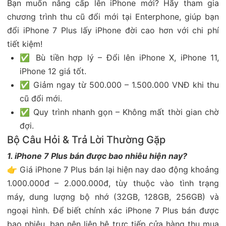
Bạn muốn nâng cấp lên iPhone mới? Hãy tham gia
chương trình thu cũ đổi mới tại Enterphone, giúp bạn
đổi iPhone 7 Plus lấy iPhone đời cao hơn với chi phí
tiết kiệm!
✅ Bù tiền hợp lý – Đổi lên iPhone X, iPhone 11,
iPhone 12 giá tốt.
✅ Giảm ngay từ 500.000 – 1.500.000 VNĐ khi thu
cũ đổi mới.
✅ Quy trình nhanh gọn – Không mất thời gian chờ
đợi.
Bộ Câu Hỏi & Trả Lời Thường Gặp
1. iPhone 7 Plus bán được bao nhiêu hiện nay?
👉 Giá iPhone 7 Plus bán lại hiện nay dao động khoảng
1.000.000đ – 2.000.000đ, tùy thuộc vào tình trạng
máy, dung lượng bộ nhớ (32GB, 128GB, 256GB) và
ngoại hình. Để biết chính xác iPhone 7 Plus bán được
bao nhiêu, bạn nên liên hệ trực tiếp cửa hàng thu mua