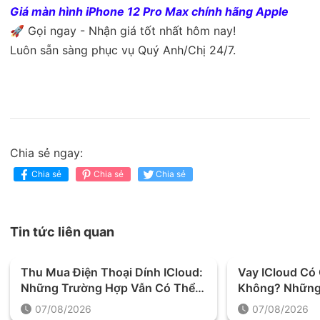
Giá màn hình iPhone 12 Pro Max chính hãng Apple
🚀 Gọi ngay - Nhận giá tốt nhất hôm nay!
Luôn sẵn sàng phục vụ Quý Anh/Chị 24/7.
Chia sẻ ngay:
Chia sẻ
Chia sẻ
Chia sẻ
Tin tức liên quan
Thu Mua Điện Thoại Dính ICloud:
Vay ICloud C
Những Trường Hợp Vẫn Có Thể
Không? Những
Định Giá Và Thu Mua
Được Yêu Cầu 
07/08/2026
07/08/2026