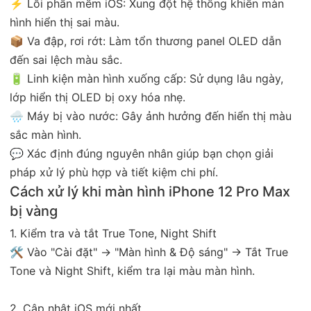
⚡ Lỗi phần mềm iOS: Xung đột hệ thống khiến màn
hình hiển thị sai màu.
📦 Va đập, rơi rớt: Làm tổn thương panel OLED dẫn
đến sai lệch màu sắc.
🔋 Linh kiện màn hình xuống cấp: Sử dụng lâu ngày,
lớp hiển thị OLED bị oxy hóa nhẹ.
🌧️ Máy bị vào nước: Gây ảnh hưởng đến hiển thị màu
sắc màn hình.
💬 Xác định đúng nguyên nhân giúp bạn chọn giải
pháp xử lý phù hợp và tiết kiệm chi phí.
Cách xử lý khi màn hình iPhone 12 Pro Max
bị vàng
1. Kiểm tra và tắt True Tone, Night Shift
🛠️ Vào "Cài đặt" → "Màn hình & Độ sáng" → Tắt True
Tone và Night Shift, kiểm tra lại màu màn hình.
2. Cập nhật iOS mới nhất