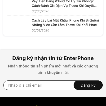
Vay Tiền Bằng iCloud Có Uy Tín Không?
Cách Đánh Giá Dịch Vụ Trước Khi Quyết
Định
06/08/2026
Cách Lấy Lại Mật Khẩu iPhone Khi Bị Quên?
Những Việc Cần Làm Trước Khi Khôi Phục
05/08/2026
Đăng ký nhận tin từ EnterPhone
Nhận thông tin sản phẩm mới nhất và các chương
trình khuyến mãi.
Đăng ký