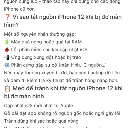
nguồn cùng lúc – thao tác này chỉ dùng cho các dòng
iPhone cũ hơn.
❓ Vì sao tắt nguồn iPhone 12 khi bị đơ màn
hình?
Một số nguyên nhân thường gặp:
🔋 Máy quá nóng hoặc quá tải RAM
🐞 Lỗi phần mềm sau khi cập nhật iOS
📲 Ứng dụng xung đột hoặc bị treo
⚙️ Phần cứng gặp sự cố (màn hình, IC nguồn...)
Nếu máy thường xuyên bị đơ, bạn nên backup dữ liệu
và đem đi kiểm tra kỹ thuật để tránh hỏng nặng hơn.
📋 Mẹo để tránh khi tắt nguồn iPhone 12 khi
bị đơ màn hình
Cập nhật iOS mới nhất từ Apple
Gỡ cài đặt app không rõ nguồn gốc hoặc nghi gây lỗi
Tránh dùng khi sạc hoặc quá nóng