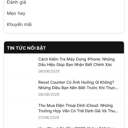
Đánh giá
Mẹo hay
Khuyến mãi
TIN TỨC NỔI BẬT
Cách Kiểm Tra Máy Dựng iPhone: Những
Dấu Hiệu Giúp Bạn Nhận Biết Chính Xác
08/08/2026
Reset Counter Có Ảnh Hưởng Gì Không?
Những Điều Bạn Nên Biết Trước Khi Thực
Hiện
08/08/2026
Thu Mua Điện Thoại Dính iCloud: Những
Trường Hợp Vẫn Có Thể Định Giá Và Thu
Mua
07/08/2026