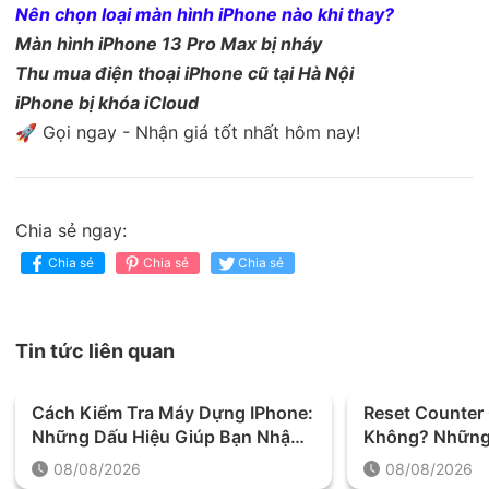
Nên chọn loại màn hình iPhone nào khi thay?
Màn hình iPhone 13 Pro Max bị nháy
Thu mua điện thoại iPhone cũ tại Hà Nội
iPhone bị khóa iCloud
🚀 Gọi ngay - Nhận giá tốt nhất hôm nay!
Chia sẻ ngay:
Chia sẻ
Chia sẻ
Chia sẻ
Tin tức liên quan
Cách Kiểm Tra Máy Dựng IPhone:
Reset Counter
Những Dấu Hiệu Giúp Bạn Nhận
Không? Những 
Biết Chính Xác
Trước Khi Thự
08/08/2026
08/08/2026