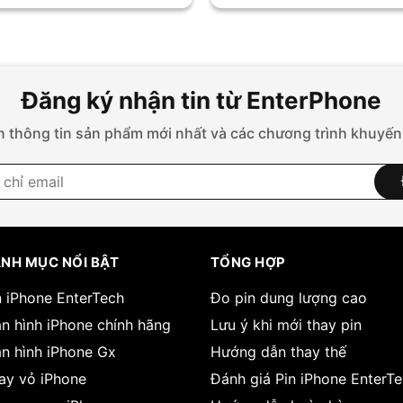
Đăng ký nhận tin từ EnterPhone
 thông tin sản phẩm mới nhất và các chương trình khuyến
NH MỤC NỔI BẬT
TỔNG HỢP
n iPhone EnterTech
Đo pin dung lượng cao
n hình iPhone chính hãng
Lưu ý khi mới thay pin
n hình iPhone Gx
Hướng dẫn thay thế
ay vỏ iPhone
Đánh giá Pin iPhone EnterT