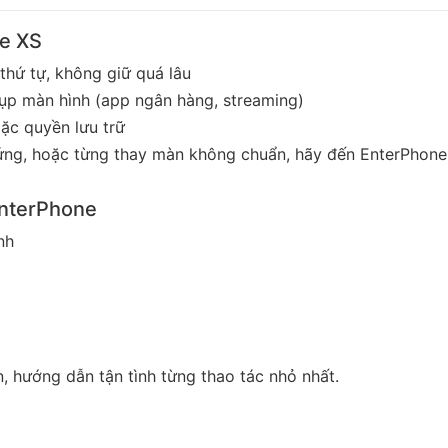
ne XS
hứ tự, không giữ quá lâu
ụp màn hình (app ngân hàng, streaming)
ặc quyền lưu trữ
 ứng, hoặc từng thay màn không chuẩn, hãy đến EnterPhon
 EnterPhone
nh
, hướng dẫn tận tình từng thao tác nhỏ nhất.