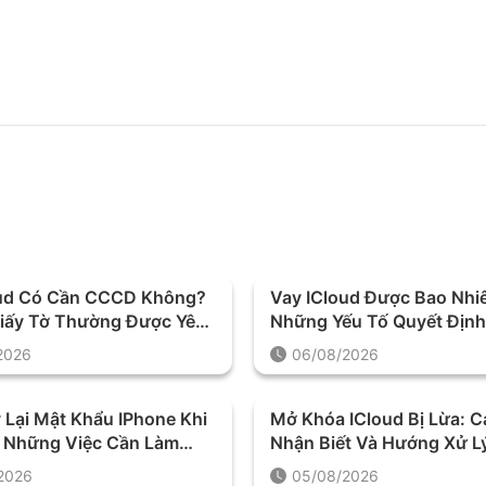
oud Có Cần CCCD Không?
Vay ICloud Được Bao Nhi
iấy Tờ Thường Được Yêu
Những Yếu Tố Quyết Địn
Làm Thủ Tục
Mức Khoản Vay
2026
06/08/2026
 Lại Mật Khẩu IPhone Khi
Mở Khóa ICloud Bị Lừa: 
? Những Việc Cần Làm
Nhận Biết Và Hướng Xử L
i Khôi Phục
Tiền
2026
05/08/2026