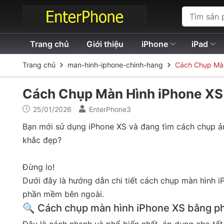
Trang chủ
Giới thiệu
iPhone
iPad
Trang chủ
man-hinh-iphone-chinh-hang
Cách Chụp Màn
Cách Chụp Màn Hình iPhone XS
25/01/2026
EnterPhone3
Bạn mới sử dụng iPhone XS và đang tìm cách chụp ản
khắc đẹp?
Đừng lo!
Dưới đây là hướng dẫn chi tiết cách chụp màn hình 
phần mềm bên ngoài.
🔍 Cách chụp màn hình iPhone XS bằng p
Đây là cách nhanh và phổ biến nhất, áp dụng cho tấ