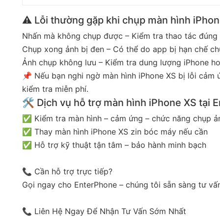
⚠️ Lỗi thường gặp khi chụp màn hình iPho
Nhấn mà không chụp được – Kiểm tra thao tác đúng t
Chụp xong ảnh bị đen – Có thể do app bị hạn chế ch
Ảnh chụp không lưu – Kiểm tra dung lượng iPhone ho
📌 Nếu bạn nghi ngờ màn hình iPhone XS bị lỗi cảm
kiểm tra miễn phí.
🛠️ Dịch vụ hỗ trợ màn hình iPhone XS tại
✅ Kiểm tra màn hình – cảm ứng – chức năng chụp ả
✅ Thay màn hình iPhone XS zin bóc máy nếu cần
✅ Hỗ trợ kỹ thuật tận tâm – bảo hành minh bạch
📞 Cần hỗ trợ trực tiếp?
Gọi ngay cho EnterPhone – chúng tôi sẵn sàng tư vấn
📞 Liên Hệ Ngay Để Nhận Tư Vấn Sớm Nhất