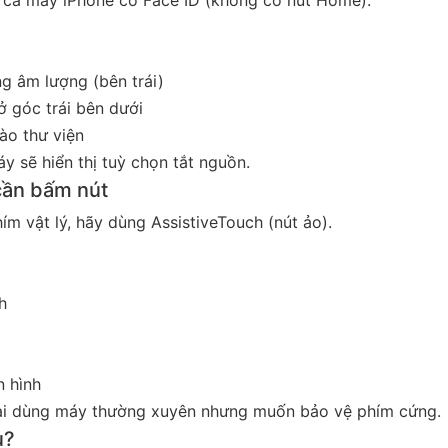
ng âm lượng (bên trái)
ở góc trái bên dưới
ào thư viện
y sẽ hiển thị tuỳ chọn tắt nguồn.
cần bấm nút
m vật lý, hãy dùng AssistiveTouch (nút ảo).
h
 hình
c ai dùng máy thường xuyên nhưng muốn bảo vệ phím cứng.
u?