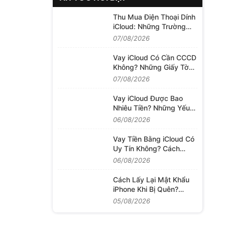
Thu Mua Điện Thoại Dính
iCloud: Những Trường
Hợp Vẫn Có Thể Định Giá
07/08/2026
Và Thu Mua
Vay iCloud Có Cần CCCD
Không? Những Giấy Tờ
Thường Được Yêu Cầu
07/08/2026
Khi Làm Thủ Tục
Vay iCloud Được Bao
Nhiêu Tiền? Những Yếu
Tố Quyết Định Hạn Mức
06/08/2026
Khoản Vay
Vay Tiền Bằng iCloud Có
Uy Tín Không? Cách
Đánh Giá Dịch Vụ Trước
06/08/2026
Khi Quyết Định
Cách Lấy Lại Mật Khẩu
iPhone Khi Bị Quên?
Những Việc Cần Làm
05/08/2026
Trước Khi Khôi Phục