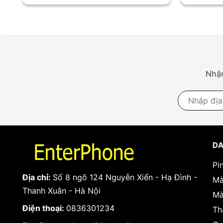
Nhận
DA
Pi
Địa chỉ:
Số 8 ngõ 124 Nguyễn Xiển - Hạ Đình -
Mà
Thanh Xuân - Hà Nội
Mà
Điện thoại:
0836301234
Th