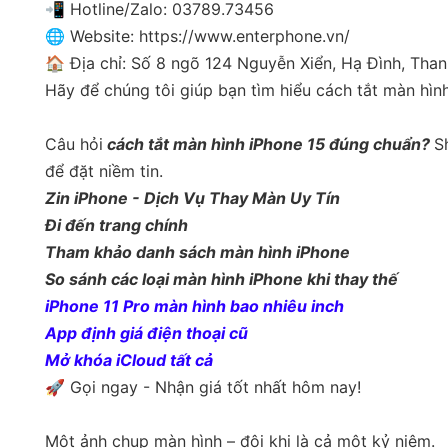
📲 Hotline/Zalo: 03789.73456
🌐 Website: https://www.enterphone.vn/
🏠 Địa chỉ: Số 8 ngõ 124 Nguyễn Xiển, Hạ Đình, Than
Hãy để chúng tôi giúp bạn tìm hiểu cách tắt màn hình
Câu hỏi
cách tắt màn hình iPhone 15 đúng chuẩn?
S
để đặt niềm tin.
Zin iPhone - Dịch Vụ Thay Màn Uy Tín
Đi đến trang chính
Tham khảo danh sách màn hình iPhone
So sánh các loại màn hình iPhone khi thay thế
iPhone 11 Pro màn hình bao nhiêu inch
App định giá điện thoại cũ
Mở khóa iCloud tất cả
🚀 Gọi ngay - Nhận giá tốt nhất hôm nay!
Một ảnh chụp màn hình – đôi khi là cả một kỷ niệm.