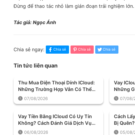
Đừng để thao tác nhỏ làm gián đoạn trải nghiệm lớn.
Tác giả: Ngọc Ánh
Chia sẻ ngay:
Chia sẻ
Chia sẻ
Chia sẻ
Tin tức liên quan
Thu Mua Điện Thoại Dính ICloud:
Vay ICl
Những Trường Hợp Vẫn Có Thể
Những G
Định Giá Và Thu Mua
Cầu Khi 
07/08/2026
07/08/
Vay Tiền Bằng ICloud Có Uy Tín
Cách Lấy
Không? Cách Đánh Giá Dịch Vụ
Bị Quên
Trước Khi Quyết Định
Trước Kh
06/08/2026
05/08/