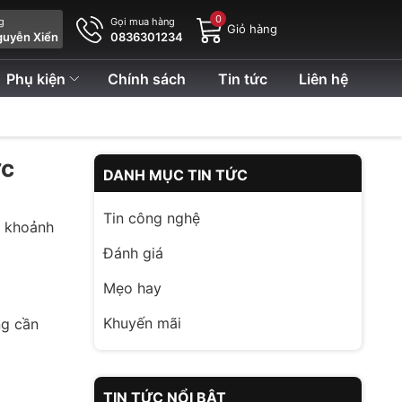
0
ng
Gọi mua hàng
Giỏ hàng
guyễn Xiển
0836301234
Phụ kiện
Chính sách
Tin tức
Liên hệ
ợc
DANH MỤC TIN TỨC
Tin công nghệ
c khoảnh
Đánh giá
Mẹo hay
Khuyến mãi
ng cần
TIN TỨC NỔI BẬT