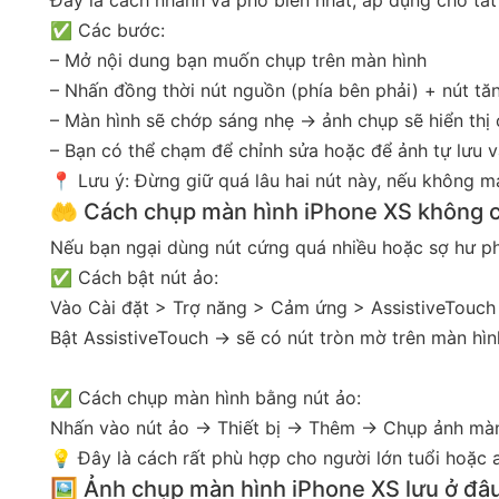
✅ Các bước:
– Mở nội dung bạn muốn chụp trên màn hình
– Nhấn đồng thời nút nguồn (phía bên phải) + nút tă
– Màn hình sẽ chớp sáng nhẹ → ảnh chụp sẽ hiển thị 
– Bạn có thể chạm để chỉnh sửa hoặc để ảnh tự lưu v
📍 Lưu ý: Đừng giữ quá lâu hai nút này, nếu không má
🤲 Cách chụp màn hình iPhone XS không 
Nếu bạn ngại dùng nút cứng quá nhiều hoặc sợ hư phí
✅ Cách bật nút ảo:
Vào Cài đặt > Trợ năng > Cảm ứng > AssistiveTouch
Bật AssistiveTouch → sẽ có nút tròn mờ trên màn hìn
✅ Cách chụp màn hình bằng nút ảo:
Nhấn vào nút ảo → Thiết bị → Thêm → Chụp ảnh màn
💡 Đây là cách rất phù hợp cho người lớn tuổi hoặ
🖼 Ảnh chụp màn hình iPhone XS lưu ở đâ