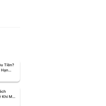
êu Tiền?
h Hạn
Cách
ý Khi Mất