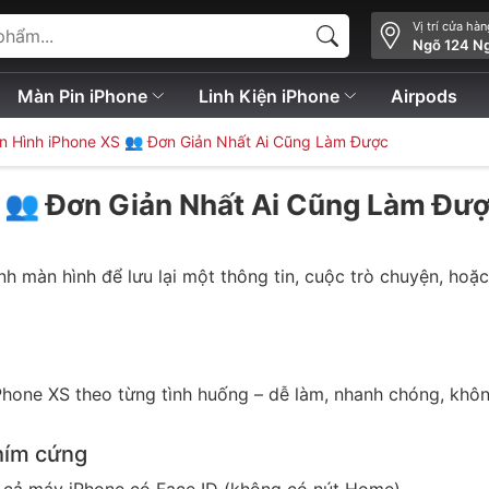
Vị trí cửa hà
Ngõ 124 N
Màn Pin iPhone
Linh Kiện iPhone
Airpods
 Hình iPhone XS 👥 Đơn Giản Nhất Ai Cũng Làm Được
 👥 Đơn Giản Nhất Ai Cũng Làm Đư
h màn hình để lưu lại một thông tin, cuộc trò chuyện, hoặ
iPhone XS theo từng tình huống – dễ làm, nhanh chóng, khô
hím cứng
t cả máy iPhone có Face ID (không có nút Home).