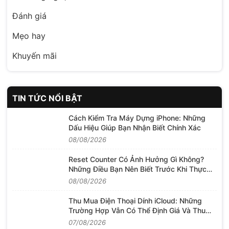
Đánh giá
Mẹo hay
Khuyến mãi
TIN TỨC NỔI BẬT
Cách Kiểm Tra Máy Dựng iPhone: Những
Dấu Hiệu Giúp Bạn Nhận Biết Chính Xác
08/08/2026
Reset Counter Có Ảnh Hưởng Gì Không?
Những Điều Bạn Nên Biết Trước Khi Thực
Hiện
08/08/2026
Thu Mua Điện Thoại Dính iCloud: Những
Trường Hợp Vẫn Có Thể Định Giá Và Thu
Mua
07/08/2026