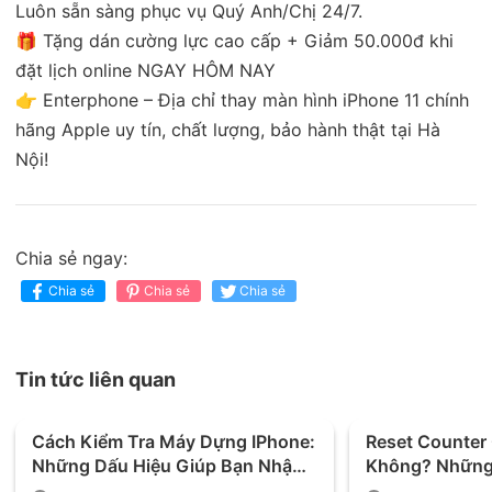
Luôn sẵn sàng phục vụ Quý Anh/Chị 24/7.
🎁 Tặng dán cường lực cao cấp + Giảm 50.000đ khi
đặt lịch online NGAY HÔM NAY
👉 Enterphone – Địa chỉ thay màn hình iPhone 11 chính
hãng Apple uy tín, chất lượng, bảo hành thật tại Hà
Nội!
Chia sẻ ngay:
Chia sẻ
Chia sẻ
Chia sẻ
Tin tức liên quan
Cách Kiểm Tra Máy Dựng IPhone:
Reset Counter
Những Dấu Hiệu Giúp Bạn Nhận
Không? Những 
Biết Chính Xác
Trước Khi Thự