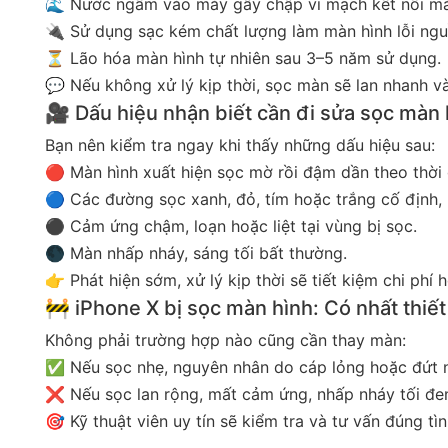
🌊 Nước ngấm vào máy gây chập vi mạch kết nối mà
🔌 Sử dụng sạc kém chất lượng làm màn hình lỗi nguồ
⏳ Lão hóa màn hình tự nhiên sau 3–5 năm sử dụng.
💬 Nếu không xử lý kịp thời, sọc màn sẽ lan nhanh 
🎥 Dấu hiệu nhận biết cần đi sửa sọc màn 
Bạn nên kiểm tra ngay khi thấy những dấu hiệu sau:
🔴 Màn hình xuất hiện sọc mờ rồi đậm dần theo thời 
🔵 Các đường sọc xanh, đỏ, tím hoặc trắng cố định, 
⚫ Cảm ứng chậm, loạn hoặc liệt tại vùng bị sọc.
🌑 Màn nhấp nháy, sáng tối bất thường.
👉 Phát hiện sớm, xử lý kịp thời sẽ tiết kiệm chi phí h
🚧 iPhone X bị sọc màn hình: Có nhất thiế
Không phải trường hợp nào cũng cần thay màn:
✅ Nếu sọc nhẹ, nguyên nhân do cáp lỏng hoặc đứt nhẹ
❌ Nếu sọc lan rộng, mất cảm ứng, nhấp nháy tối đen
🎯 Kỹ thuật viên uy tín sẽ kiểm tra và tư vấn đúng tì