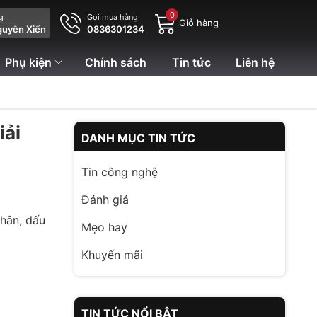
0
ng
Gọi mua hàng
Giỏ hàng
guyễn Xiển
0836301234
Phụ kiện
Chính sách
Tin tức
Liên hệ
iải
DANH MỤC TIN TỨC
Tin công nghệ
Đánh giá
nhân, dấu
Mẹo hay
Khuyến mãi
TIN TỨC NỔI BẬT