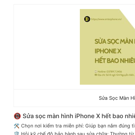
Sửa Sọc Màn Hì
📵 Sửa sọc màn hình iPhone X hết bao nhi
🛠️ Chọn nơi kiểm tra miễn phí: Giúp bạn nắm đúng tì
🛡️ Hỏi kỹ chế độ bảo hành sau sửa chữa: Thường từ 