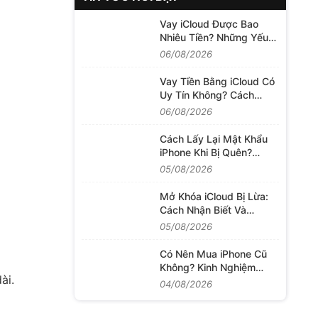
Vay iCloud Được Bao
Nhiêu Tiền? Những Yếu
Tố Quyết Định Hạn Mức
06/08/2026
Khoản Vay
Vay Tiền Bằng iCloud Có
Uy Tín Không? Cách
Đánh Giá Dịch Vụ Trước
06/08/2026
Khi Quyết Định
Cách Lấy Lại Mật Khẩu
iPhone Khi Bị Quên?
Những Việc Cần Làm
05/08/2026
Trước Khi Khôi Phục
Mở Khóa iCloud Bị Lừa:
Cách Nhận Biết Và
Hướng Xử Lý Khi Mất
05/08/2026
Tiền
Có Nên Mua iPhone Cũ
Không? Kinh Nghiệm
ài.
Chọn Máy Tốt
04/08/2026