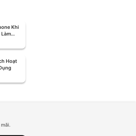
hone Khi
n Làm
ch Hoạt
 Dụng
 mãi.