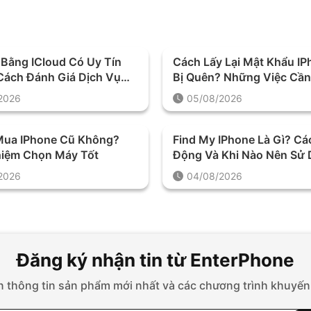
 Bằng ICloud Có Uy Tín
Cách Lấy Lại Mật Khẩu IP
Cách Đánh Giá Dịch Vụ
Bị Quên? Những Việc Cầ
i Quyết Định
Trước Khi Khôi Phục
2026
05/08/2026
Mua IPhone Cũ Không?
Find My IPhone Là Gì? Cá
hiệm Chọn Máy Tốt
Động Và Khi Nào Nên Sử
2026
04/08/2026
Đăng ký nhận tin từ EnterPhone
 thông tin sản phẩm mới nhất và các chương trình khuyến