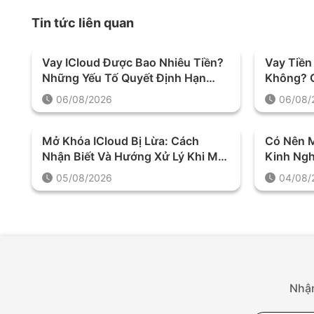
Tin tức liên quan
Vay ICloud Được Bao Nhiêu Tiền?
Vay Tiền
Những Yếu Tố Quyết Định Hạn
Không? 
Mức Khoản Vay
Trước Kh
06/08/2026
06/08/
Mở Khóa ICloud Bị Lừa: Cách
Có Nên 
Nhận Biết Và Hướng Xử Lý Khi Mất
Kinh Ng
Tiền
05/08/2026
04/08/
Nhận