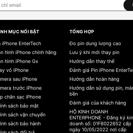
NH MỤC NỔI BẬT
TỔNG HỢP
n iPhone EnterTech
Đo pin dung lượng cao
n hình iPhone chính hãng
Lưu ý khi mới thay pin
n hình iPhone Gx
Hướng dẫn thay thế
ay vỏ iPhone
Đánh giá Pin iPhone EnterT
mera sau iPhone
Hướng dẫn hoàn hàng
mera trước iPhone
Hướng dẫn sử dụng pin, mà
bền
p chân sạc iPhone
Đánh giá của khách hàng
ính sách bảo mật
HỘ KINH DOANH
ính sách vận chuyển
ENTERPHONE - Đăng ký ki
ính sách bảo hành
doanh số: 01F8022652 cấp
ngày 10/05/2022 nơi cấp
ính sách đổi trả