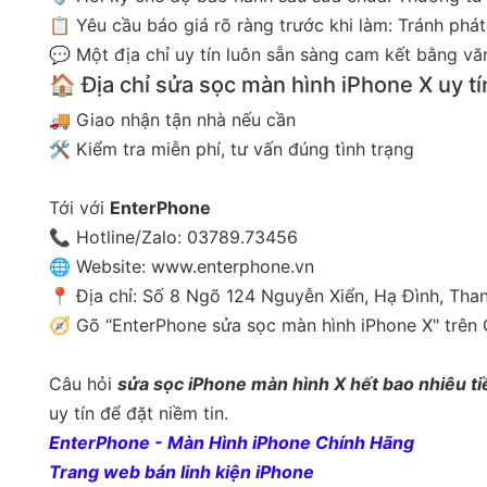
📋 Yêu cầu báo giá rõ ràng trước khi làm: Tránh phát
💬 Một địa chỉ uy tín luôn sẵn sàng cam kết bằng v
🏠 Địa chỉ sửa sọc màn hình iPhone X uy tí
🚚 Giao nhận tận nhà nếu cần
🛠️ Kiểm tra miễn phí, tư vấn đúng tình trạng
Tới với
EnterPhone
📞 Hotline/Zalo: 03789.73456
🌐 Website:
www.enterphone.vn
📍 Địa chỉ: Số 8 Ngõ 124 Nguyễn Xiển, Hạ Đình, Tha
🧭 Gõ “EnterPhone sửa sọc màn hình iPhone X" trên
Câu hỏi
sửa sọc iPhone màn hình X hết bao nhiêu ti
uy tín để đặt niềm tin.
EnterPhone - Màn Hình iPhone Chính Hãng
Trang web bán linh kiện iPhone