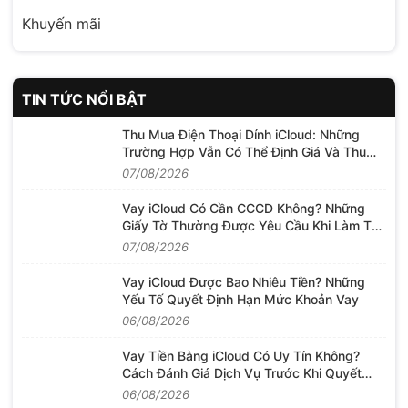
Khuyến mãi
TIN TỨC NỔI BẬT
Thu Mua Điện Thoại Dính iCloud: Những
Trường Hợp Vẫn Có Thể Định Giá Và Thu
Mua
07/08/2026
Vay iCloud Có Cần CCCD Không? Những
Giấy Tờ Thường Được Yêu Cầu Khi Làm Thủ
Tục
07/08/2026
Vay iCloud Được Bao Nhiêu Tiền? Những
Yếu Tố Quyết Định Hạn Mức Khoản Vay
06/08/2026
Vay Tiền Bằng iCloud Có Uy Tín Không?
Cách Đánh Giá Dịch Vụ Trước Khi Quyết
Định
06/08/2026