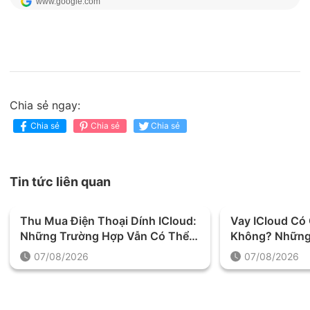
Chia sẻ ngay:
Chia sẻ
Chia sẻ
Chia sẻ
Tin tức liên quan
Thu Mua Điện Thoại Dính ICloud:
Vay ICloud C
Những Trường Hợp Vẫn Có Thể
Không? Những
Định Giá Và Thu Mua
Được Yêu Cầu 
07/08/2026
07/08/2026