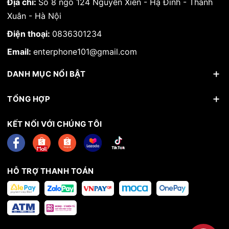
Địa chỉ:
Số 8 ngõ 124 Nguyễn Xiển - Hạ Đình - Thanh
Xuân - Hà Nội
Điện thoại:
0836301234
Email:
enterphone101@gmail.com
DANH MỤC NỔI BẬT
TỔNG HỢP
KẾT NỐI VỚI CHÚNG TÔI
HỖ TRỢ THANH TOÁN