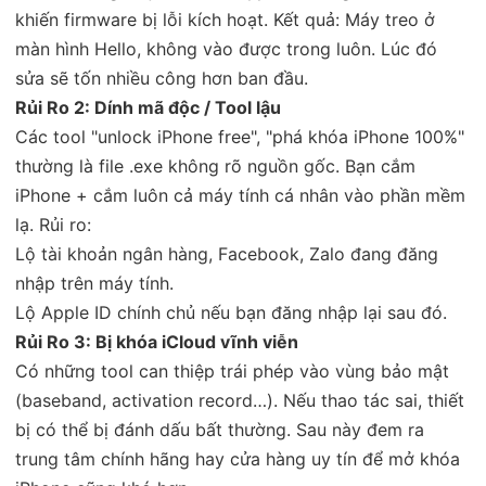
khiến firmware bị lỗi kích hoạt. Kết quả: Máy treo ở
màn hình Hello, không vào được trong luôn. Lúc đó
sửa sẽ tốn nhiều công hơn ban đầu.
Rủi Ro 2: Dính mã độc / Tool lậu
Các tool "unlock iPhone free", "phá khóa iPhone 100%"
thường là file .exe không rõ nguồn gốc. Bạn cắm
iPhone + cắm luôn cả máy tính cá nhân vào phần mềm
lạ. Rủi ro:
Lộ tài khoản ngân hàng, Facebook, Zalo đang đăng
nhập trên máy tính.
Lộ Apple ID chính chủ nếu bạn đăng nhập lại sau đó.
Rủi Ro 3: Bị khóa iCloud vĩnh viễn
Có những tool can thiệp trái phép vào vùng bảo mật
(baseband, activation record…). Nếu thao tác sai, thiết
bị có thể bị đánh dấu bất thường. Sau này đem ra
trung tâm chính hãng hay cửa hàng uy tín để mở khóa