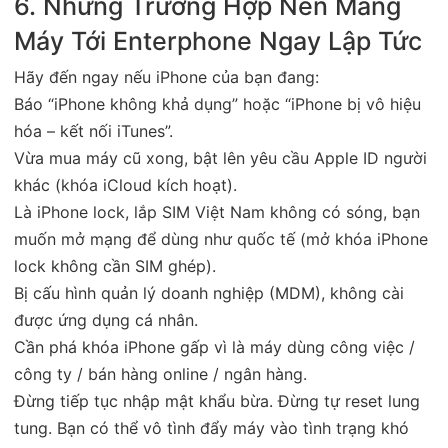
6. Những Trường Hợp Nên Mang
Máy Tới Enterphone Ngay Lập Tức
Hãy đến ngay nếu iPhone của bạn đang:
Báo “iPhone không khả dụng” hoặc “iPhone bị vô hiệu
hóa – kết nối iTunes”.
Vừa mua máy cũ xong, bật lên yêu cầu Apple ID người
khác (khóa iCloud kích hoạt).
Là iPhone lock, lắp SIM Việt Nam không có sóng, bạn
muốn mở mạng để dùng như quốc tế (mở khóa iPhone
lock không cần SIM ghép).
Bị cấu hình quản lý doanh nghiệp (MDM), không cài
được ứng dụng cá nhân.
Cần phá khóa iPhone gấp vì là máy dùng công việc /
công ty / bán hàng online / ngân hàng.
Đừng tiếp tục nhập mật khẩu bừa. Đừng tự reset lung
tung. Bạn có thể vô tình đẩy máy vào tình trạng khó