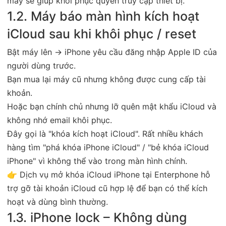
máy sẽ giúp khôi phục quyền truy cập thiết bị.
1.2. Máy báo màn hình kích hoạt
iCloud sau khi khôi phục / reset
Bật máy lên → iPhone yêu cầu đăng nhập Apple ID của
người dùng trước.
Bạn mua lại máy cũ nhưng không được cung cấp tài
khoản.
Hoặc bạn chính chủ nhưng lỡ quên mật khẩu iCloud và
không nhớ email khôi phục.
Đây gọi là "khóa kích hoạt iCloud". Rất nhiều khách
hàng tìm "phá khóa iPhone iCloud" / "bẻ khóa iCloud
iPhone" vì không thể vào trong màn hình chính.
👉 Dịch vụ mở khóa iCloud iPhone tại Enterphone hỗ
trợ gỡ tài khoản iCloud cũ hợp lệ để bạn có thể kích
hoạt và dùng bình thường.
1.3. iPhone lock – Không dùng