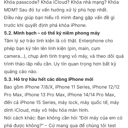
Khóa passcode? Khóa iCloud? Khóa nhà mạng? Khóa
MDM? Sau đó tư vấn hướng xử lý phù hợp nhất.
Điều này giúp bạn hiểu rõ mình đang gặp vấn đề gì
trước khi quyết định phá khóa iPhone.
5.2. Minh bạch – có thể ký niêm phong máy
Tâm lý sợ tráo linh kiện là có thật. Enterphone cho
phép bạn ký tên lên linh kiện (pin, main, cụm
camera…), chụp ảnh tình trạng vỏ máy, và theo dõi quá
trình tháo lắp nếu cần. Uy tín quan trọng hơn bất kỳ
quảng cáo nào.
5.3. Hỗ trợ hầu hết các dòng iPhone mới
Bao gồm iPhone 7/8/X, iPhone 11 Series, iPhone 12/12
Pro Max, iPhone 13 Pro Max, iPhone 14/14 Pro Max,
đến cả iPhone 15 Series, máy lock, máy quốc tế, máy
dính iCloud, máy vô hiệu hóa màn hình.
Nói cách khác: Bạn không cần hỏi "Đời máy của em có
phá được không?" – Cứ mang qua để chúng tôi test