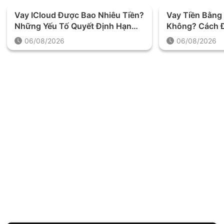
Vay ICloud Được Bao Nhiêu Tiền?
Vay Tiền Bằng 
Những Yếu Tố Quyết Định Hạn
Không? Cách Đ
Mức Khoản Vay
Trước Khi Quy
06/08/2026
06/08/2026