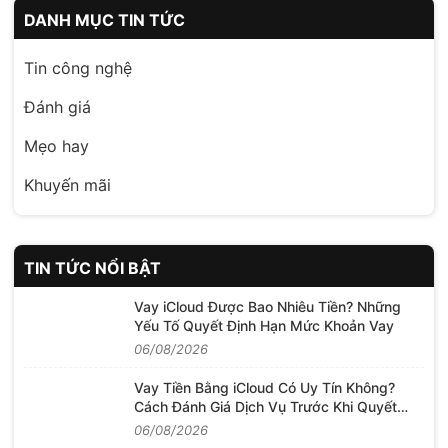
DANH MỤC TIN TỨC
Tin công nghệ
Đánh giá
Mẹo hay
Khuyến mãi
TIN TỨC NỔI BẬT
Vay iCloud Được Bao Nhiêu Tiền? Những
Yếu Tố Quyết Định Hạn Mức Khoản Vay
06/08/2026
Vay Tiền Bằng iCloud Có Uy Tín Không?
Cách Đánh Giá Dịch Vụ Trước Khi Quyết
Định
06/08/2026