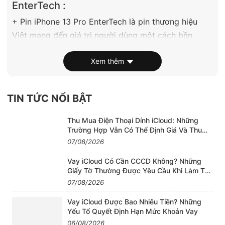
EnterTech :
+ Pin iPhone 13 Pro EnterTech là pin thương hiệu
Việt mang đến giá trị người dùng một cách bền
vững, có địa chỉ trụ sở rõ ràng nhất quán và hoàn
Xem thêm
toàn chịu trách nhiệm trên mỗi cục pin bán ra.
+ EnterPhone là đơn vị nhập trực tiếp tại xưởng
order về chất lượng, giá thành cạnh tranh.
TIN TỨC NỔI BẬT
+ Chất lượng đảm bảo ít nhất 9.5/10 so với pin ZIN.
Thu Mua Điện Thoại Dính iCloud: Những
Trường Hợp Vẫn Có Thể Định Giá Và Thu
Mua
07/08/2026
Vay iCloud Có Cần CCCD Không? Những
Giấy Tờ Thường Được Yêu Cầu Khi Làm Thủ
Tục
07/08/2026
Vay iCloud Được Bao Nhiêu Tiền? Những
Yếu Tố Quyết Định Hạn Mức Khoản Vay
06/08/2026