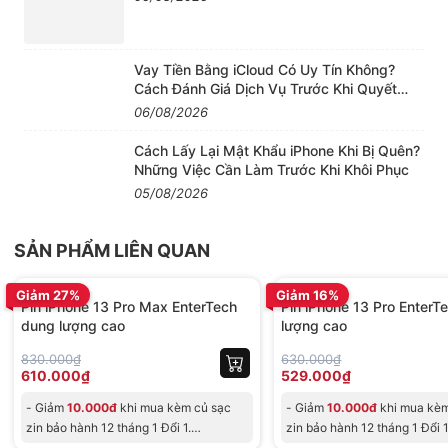
Vay Tiền Bằng iCloud Có Uy Tín Không?
Cách Đánh Giá Dịch Vụ Trước Khi Quyết
Định
06/08/2026
Cách Lấy Lại Mật Khẩu iPhone Khi Bị Quên?
Những Việc Cần Làm Trước Khi Khôi Phục
05/08/2026
Pin iPhone 13 Pro EnterTech bảo hành 12 tháng
1 đổi 1
SẢN PHẨM LIÊN QUAN
BH 12 tháng
BH 12 tháng
Giảm 27%
Giảm 16%
Pin iPhone 13 Pro Max EnterTech
Pin iPhone 13 Pro EnterT
dung lượng cao
lượng cao
3. Chính sách bảo hành và đổi trả 12
830.000₫
630.000₫
tháng:
610.000₫
529.000₫
Sản phẩm được bảo hành 12 tháng (MIỄN ship 2
- Giảm
10.000đ
khi mua kèm củ sạc
- Giảm
10.000đ
khi mua kèm
chiều).
zin bảo hành 12 tháng 1 Đổi 1.
zin bảo hành 12 tháng 1 Đổi 1
- G
- Giảm trực