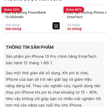
BH 12 tháng
BH 01 tháng
Giảm 33%
Giảm 80%
Sạc dự phòng PowerBank
Dây sạc thường iPhone c
10.000mAh
EnterTech
299.000₫
50.000₫
199.000₫
10.000₫
THÔNG TIN SẢN PHẨM
Sản phẩm pin iPhone 13 Pro chính hãng EnterTech
bảo hành 12 tháng 1 đổi 1.
Sau một thời gian dài sử dụng. Khi pin bị chai,
iPhone của bạn sẽ trở nên giật lag và giảm hiệu
năng đáng kể. Theo các nghiên cứu, người dùng nên
thay pin iPhone khi pin bị chai khoảng từ 15 – 40%.
Như vậy không chỉ giúp bạn có nhiều trải nghiệm tốt
hơn mà còn nâng cao tuổi thọ cho iPhone.