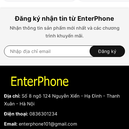
Dùng thử MIỄN PHÍ 100% 07 ngày.
Đổi trả hoàn toàn miễn phí 100% nếu chưa hài lòng
bất kỳ vấn đề gì của pin.
Đăng ký nhận tin từ EnterPhone
Pin iPhone 13 Pro EnterTech là hàng cao cấp không
Nhận thông tin sản phẩm mới nhất và các chương
phải hàng đại trà bán tràn lan ngoài thị trường.
trình khuyến mãi.
Chất lượng Pin iPhone 13 Pro đã được kiểm định kỹ
càng.
Xem những đánh giá pin của Shop.
Đăng ký
Địa chỉ:
Số 8 ngõ 124 Nguyễn Xiển - Hạ Đình - Thanh
Xuân - Hà Nội
Điện thoại:
0836301234
Email:
enterphone101@gmail.com