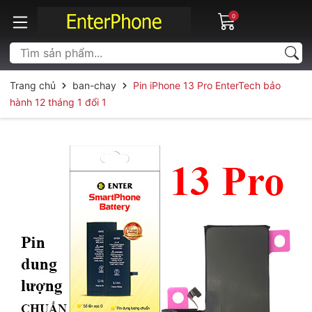
0
Trang chủ
ban-chay
Pin iPhone 13 Pro EnterTech bảo
hành 12 tháng 1 đổi 1