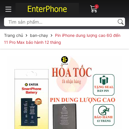
0
Trang chủ
ban-chay
Pin iPhone dung lượng cao 6G đến
11 Pro Max bảo hành 12 tháng