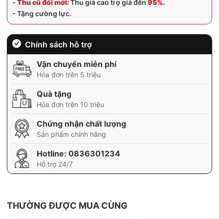
-
Thu cũ đổi mới:
Thu giá cao trợ giá đến
95%.
- Tặng cường lực.
Chính sách hỗ trợ
Vận chuyển miễn phí
Hóa đơn trên 5 triệu
Quà tặng
Hóa đơn trên 10 triệu
Chứng nhận chất lượng
Sản phẩm chính hãng
Hotline:
0836301234
Hỗ trợ 24/7
THƯỜNG ĐƯỢC MUA CÙNG
BH 12 tháng
BH 01 tháng