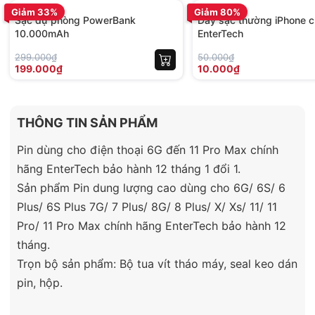
Giảm 33%
Giảm 80%
Sạc dự phòng PowerBank
Dây sạc thường iPhone c
10.000mAh
EnterTech
299.000₫
50.000₫
199.000₫
10.000₫
THÔNG TIN SẢN PHẨM
Pin dùng cho điện thoại 6G đến 11 Pro Max chính
hãng EnterTech bảo hành 12 tháng 1 đổi 1.
Sản phẩm Pin dung lượng cao dùng cho 6G/ 6S/ 6
Plus/ 6S Plus 7G/ 7 Plus/ 8G/ 8 Plus/ X/ Xs/ 11/ 11
Pro/ 11 Pro Max chính hãng EnterTech bảo hành 12
tháng.
Trọn bộ sản phẩm: Bộ tua vít tháo máy, seal keo dán
pin, hộp.