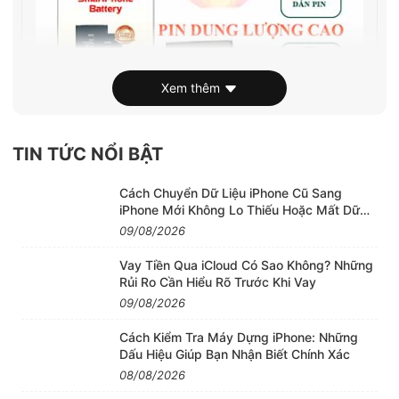
Xem thêm
TIN TỨC NỔI BẬT
Cách Chuyển Dữ Liệu iPhone Cũ Sang
iPhone Mới Không Lo Thiếu Hoặc Mất Dữ
Liệu
09/08/2026
Vay Tiền Qua iCloud Có Sao Không? Những
Pin iPhone dung lượng cao chính hãng
Rủi Ro Cần Hiểu Rõ Trước Khi Vay
EnterTech
09/08/2026
Cách Kiểm Tra Máy Dựng iPhone: Những
Dấu Hiệu Giúp Bạn Nhận Biết Chính Xác
08/08/2026
2. Bảo hành và đổi trả pin dung lượng cao