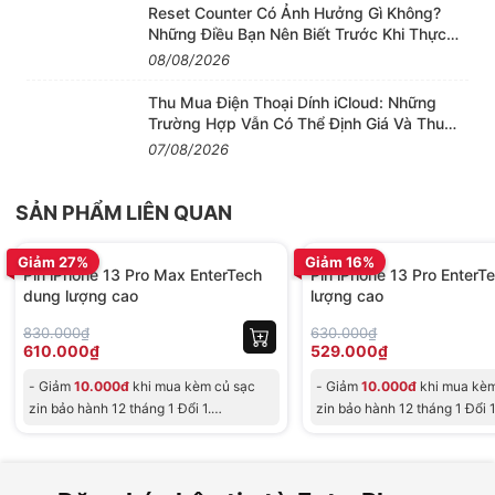
Reset Counter Có Ảnh Hưởng Gì Không?
chính hãng EnterTech
Những Điều Bạn Nên Biết Trước Khi Thực
Hiện
08/08/2026
Sản phẩm được bảo hành 12 tháng (MIỄN ship 2
chiều).
Thu Mua Điện Thoại Dính iCloud: Những
Dùng thử MIỄN PHÍ 100% 07 ngày.
Trường Hợp Vẫn Có Thể Định Giá Và Thu
Mua
07/08/2026
Đổi trả hoàn toàn miễn phí 100% nếu chưa hài lòng
bất kỳ vấn đề gì của pin.
SẢN PHẨM LIÊN QUAN
Pin EnterTech là hàng cao cấp không phải hàng đại
BH 12 tháng
BH 12 tháng
trà bán tràn lan ngoài thị trường.
Giảm 27%
Giảm 16%
Pin iPhone 13 Pro Max EnterTech
Pin iPhone 13 Pro EnterT
dung lượng cao
lượng cao
3. Tổng quan về Pin dung lượng cao
EnterTech:
830.000₫
630.000₫
610.000₫
529.000₫
Nguyên liệu là pin Li – ion polymer cho vòng đời sản
- Giảm
10.000đ
khi mua kèm củ sạc
- Giảm
10.000đ
khi mua kèm
phẩm lên đến 1000 lần sạc.
zin bảo hành 12 tháng 1 Đổi 1.
zin bảo hành 12 tháng 1 Đổi 1
Tuổi thọ pin 24 - 36 tháng.
- G
- Giảm trực
Pin mới 100% chưa qua sử dụng.
Dung lượng đạt chuẩn 100%. Số lần sạc 0.