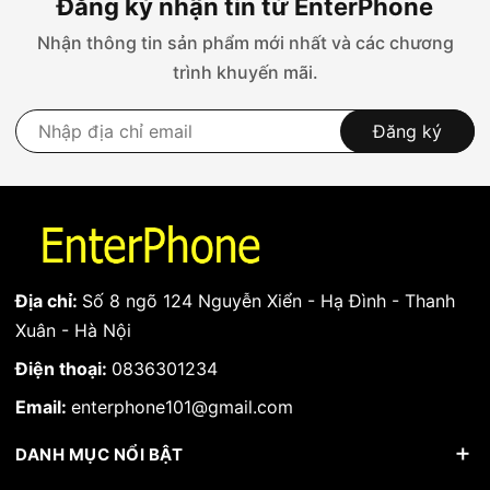
Đăng ký nhận tin từ EnterPhone
Điện áp sạc lý tưởng: 3.82V – Điện áp sạc max 4.3V.
Nhận thông tin sản phẩm mới nhất và các chương
Hiển thị % trong máy từ ios 11.3 trở lên (trừ pin Xr
trình khuyến mãi.
trở lên).
An toàn tuyệt đối, chống cháy nổ.
Đăng ký
Hướng dẫn đo pin dung lượng cao
Lưu ý khi mới thay pin
Địa chỉ:
Số 8 ngõ 124 Nguyễn Xiển - Hạ Đình - Thanh
Xuân - Hà Nội
Điện thoại:
0836301234
Email:
enterphone101@gmail.com
DANH MỤC NỔI BẬT