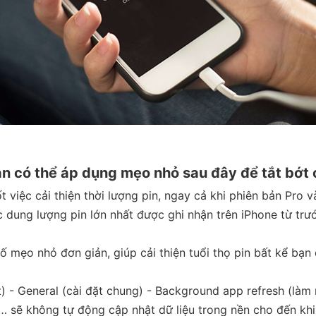
bạn có thể áp dụng mẹo nhỏ sau đây để tắt bớt 
ốt việc cải thiện thời lượng pin, ngay cả khi phiên bản Pr
 dung lượng pin lớn nhất được ghi nhận trên iPhone từ trư
ố mẹo nhỏ đơn giản, giúp cải thiện tuổi thọ pin bất kể b
t) - General (cài đặt chung) - Background app refresh (làm 
ao… sẽ không tự động cập nhật dữ liệu trong nền cho đến k