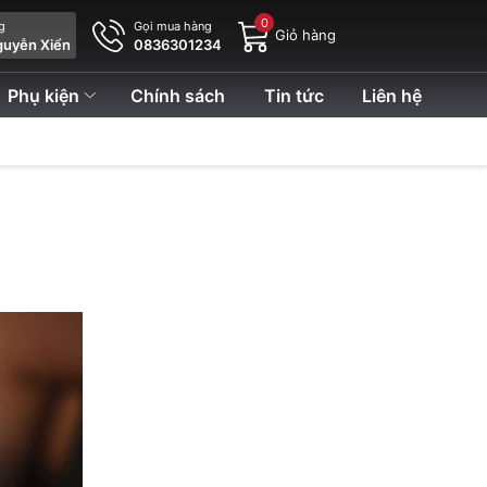
0
ng
Gọi mua hàng
Giỏ hàng
guyễn Xiển
0836301234
Phụ kiện
Chính sách
Tin tức
Liên hệ