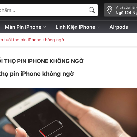
Vị trí cửa hà
Ngõ 124 N
Màn Pin iPhone
Linh Kiện iPhone
Airpods
iện tuổi thọ pin iPhone không ngờ
UỔI THỌ PIN IPHONE KHÔNG NGỜ
thọ pin
iPhone không ngờ