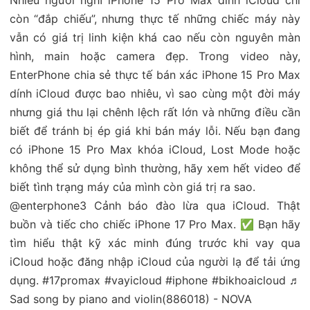
còn “đắp chiếu”, nhưng thực tế những chiếc máy này
vẫn có giá trị linh kiện khá cao nếu còn nguyên màn
hình, main hoặc camera đẹp. Trong video này,
EnterPhone chia sẻ thực tế bán xác iPhone 15 Pro Max
dính iCloud được bao nhiêu, vì sao cùng một đời máy
nhưng giá thu lại chênh lệch rất lớn và những điều cần
biết để tránh bị ép giá khi bán máy lỗi. Nếu bạn đang
có iPhone 15 Pro Max khóa iCloud, Lost Mode hoặc
không thể sử dụng bình thường, hãy xem hết video để
biết tình trạng máy của mình còn giá trị ra sao.
@enterphone3
Cảnh báo đào lừa qua iCloud. Thật
buồn và tiếc cho chiếc iPhone 17 Pro Max. ✅ Bạn hãy
tìm hiểu thật kỹ xác minh đúng trước khi vay qua
iCloud hoặc đăng nhập iCloud của người lạ để tải ứng
dụng.
#17promax
#vayicloud
#iphone
#bikhoaicloud
♬
Sad song by piano and violin(886018) - NOVA