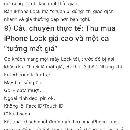
nơi cũng lộ, chỉ làm mất thời gian.
Bán iPhone Lock mà “chuẩn bị đúng” thì giao dịch
nhanh và giá thường đẹp hơn bạn nghĩ.
9) Câu chuyện thực tế: Thu mua
iPhone Lock giá cao và một ca
“tưởng mất giá”
Có khách mang một máy Lock tới, trước đó bị nơi
khác dọa: “Lock là mất giá, chỉ thu rẻ thôi”. Nhưng khi
EnterPhone kiểm tra:
Máy bắt sóng ổn.
Gọi – data mượt.
Ngoại hình đẹp, pin ok.
Không lỗi Face ID/Touch ID.
iCloud sạch.
Kết quả, khách chốt được mức thu mua iPhone Lock
giá cao đúng với tình trạng thực tế, không bị “dìm” chỉ