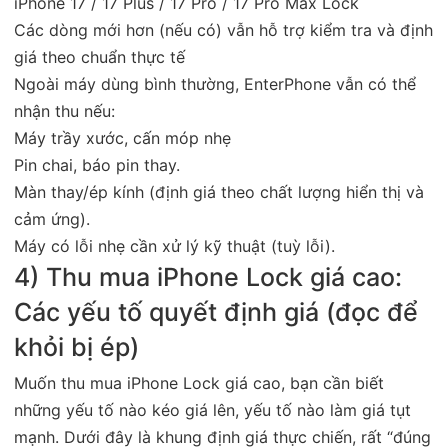
iPhone 17 / 17 Plus / 17 Pro / 17 Pro Max Lock
Các dòng mới hơn (nếu có) vẫn hỗ trợ kiểm tra và định
giá theo chuẩn thực tế
Ngoài máy dùng bình thường, EnterPhone vẫn có thể
nhận thu nếu:
Máy trầy xước, cấn móp nhẹ
Pin chai, báo pin thay.
Màn thay/ép kính (định giá theo chất lượng hiển thị và
cảm ứng).
Máy có lỗi nhẹ cần xử lý kỹ thuật (tuỳ lỗi).
4) Thu mua iPhone Lock giá cao:
Các yếu tố quyết định giá (đọc để
khỏi bị ép)
Muốn thu mua iPhone Lock giá cao, bạn cần biết
những yếu tố nào kéo giá lên, yếu tố nào làm giá tụt
mạnh. Dưới đây là khung định giá thực chiến, rất “đúng