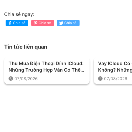
Chia sẻ ngay:
Chia sẻ
Chia sẻ
Chia sẻ
Tin tức liên quan
Thu Mua Điện Thoại Dính ICloud:
Vay ICloud C
Những Trường Hợp Vẫn Có Thể
Không? Những
Định Giá Và Thu Mua
Được Yêu Cầu 
07/08/2026
07/08/2026