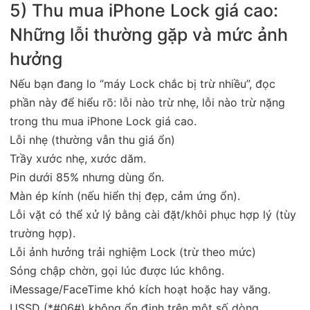
5) Thu mua iPhone Lock giá cao:
Những lỗi thường gặp và mức ảnh
hưởng
Nếu bạn đang lo “máy Lock chắc bị trừ nhiều”, đọc
phần này để hiểu rõ: lỗi nào trừ nhẹ, lỗi nào trừ nặng
trong thu mua iPhone Lock giá cao.
Lỗi nhẹ (thường vẫn thu giá ổn)
Trầy xước nhẹ, xước dăm.
Pin dưới 85% nhưng dùng ổn.
Màn ép kính (nếu hiển thị đẹp, cảm ứng ổn).
Lỗi vặt có thể xử lý bằng cài đặt/khôi phục hợp lý (tùy
trường hợp).
Lỗi ảnh hưởng trải nghiệm Lock (trừ theo mức)
Sóng chập chờn, gọi lúc được lúc không.
iMessage/FaceTime khó kích hoạt hoặc hay văng.
USSD (*#06#) không ổn định trên một số dòng.