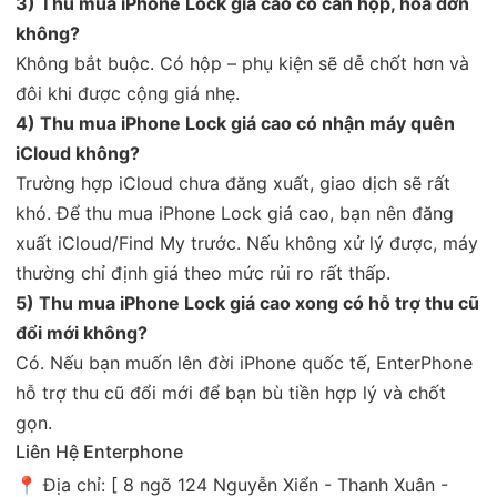
3) Thu mua iPhone Lock giá cao có cần hộp, hóa đơn
không?
Không bắt buộc. Có hộp – phụ kiện sẽ dễ chốt hơn và
đôi khi được cộng giá nhẹ.
4) Thu mua iPhone Lock giá cao có nhận máy quên
iCloud không?
Trường hợp iCloud chưa đăng xuất, giao dịch sẽ rất
khó. Để thu mua iPhone Lock giá cao, bạn nên đăng
xuất iCloud/Find My trước. Nếu không xử lý được, máy
thường chỉ định giá theo mức rủi ro rất thấp.
5) Thu mua iPhone Lock giá cao xong có hỗ trợ thu cũ
đổi mới không?
Có. Nếu bạn muốn lên đời iPhone quốc tế, EnterPhone
hỗ trợ thu cũ đổi mới để bạn bù tiền hợp lý và chốt
gọn.
Liên Hệ Enterphone
📍 Địa chỉ: [ 8 ngõ 124 Nguyễn Xiển - Thanh Xuân -