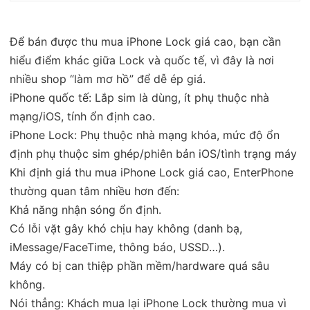
Để bán được thu mua iPhone Lock giá cao, bạn cần
hiểu điểm khác giữa Lock và quốc tế, vì đây là nơi
nhiều shop “làm mơ hồ” để dễ ép giá.
iPhone quốc tế: Lắp sim là dùng, ít phụ thuộc nhà
mạng/iOS, tính ổn định cao.
iPhone Lock: Phụ thuộc nhà mạng khóa, mức độ ổn
định phụ thuộc sim ghép/phiên bản iOS/tình trạng máy
Khi định giá thu mua iPhone Lock giá cao, EnterPhone
thường quan tâm nhiều hơn đến:
Khả năng nhận sóng ổn định.
Có lỗi vặt gây khó chịu hay không (danh bạ,
iMessage/FaceTime, thông báo, USSD…).
Máy có bị can thiệp phần mềm/hardware quá sâu
không.
Nói thẳng: Khách mua lại iPhone Lock thường mua vì