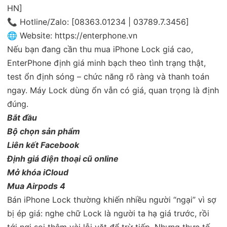
HN]
📞 Hotline/Zalo: [08363.01234 | 03789.7.3456]
🌐 Website:
https://enterphone.vn
Nếu bạn đang cần thu mua iPhone Lock giá cao,
EnterPhone định giá minh bạch theo tình trạng thật,
test ổn định sóng – chức năng rõ ràng và thanh toán
ngay. Máy Lock dùng ổn vẫn có giá, quan trọng là định
đúng.
Bắt đầu
Bộ chọn sản phẩm
Liên kết Facebook
Định giá điện thoại cũ online
Mở khóa iCloud
Mua Airpods 4
Bán iPhone Lock thường khiến nhiều người “ngại” vì sợ
bị ép giá: nghe chữ Lock là người ta hạ giá trước, rồi
tới nơi soi thêm vài lỗi vặt để trừ tiếp. Nhưng thực tế,