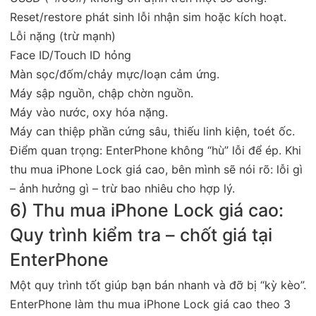
Reset/restore phát sinh lỗi nhận sim hoặc kích hoạt.
Lỗi nặng (trừ mạnh)
Face ID/Touch ID hỏng
Màn sọc/đốm/chảy mực/loạn cảm ứng.
Máy sập nguồn, chập chờn nguồn.
Máy vào nước, oxy hóa nặng.
Máy can thiệp phần cứng sâu, thiếu linh kiện, toét ốc.
Điểm quan trọng: EnterPhone không “hù” lỗi để ép. Khi
thu mua iPhone Lock giá cao, bên mình sẽ nói rõ: lỗi gì
– ảnh hưởng gì – trừ bao nhiêu cho hợp lý.
6) Thu mua iPhone Lock giá cao:
Quy trình kiểm tra – chốt giá tại
EnterPhone
Một quy trình tốt giúp bạn bán nhanh và đỡ bị “kỳ kèo”.
EnterPhone làm thu mua iPhone Lock giá cao theo 3