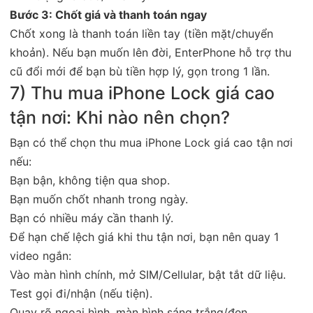
Bước 3: Chốt giá và thanh toán ngay
Chốt xong là thanh toán liền tay (tiền mặt/chuyển
khoản). Nếu bạn muốn lên đời, EnterPhone hỗ trợ thu
cũ đổi mới để bạn bù tiền hợp lý, gọn trong 1 lần.
7) Thu mua iPhone Lock giá cao
tận nơi: Khi nào nên chọn?
Bạn có thể chọn thu mua iPhone Lock giá cao tận nơi
nếu:
Bạn bận, không tiện qua shop.
Bạn muốn chốt nhanh trong ngày.
Bạn có nhiều máy cần thanh lý.
Để hạn chế lệch giá khi thu tận nơi, bạn nên quay 1
video ngắn:
Vào màn hình chính, mở SIM/Cellular, bật tắt dữ liệu.
Test gọi đi/nhận (nếu tiện).
Quay rõ ngoại hình, màn hình sáng trắng/đen.