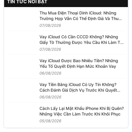
TIN TỨC NỔI BẬT
Thu Mua Điện Thoại Dính iCloud: Những
Trường Hợp Vẫn Có Thể Định Giá Và Thu
Mua
07/08/2026
Vay iCloud Có Cần CCCD Không? Những
Giấy Tờ Thường Được Yêu Cầu Khi Làm Thủ
Tục
07/08/2026
Vay iCloud Được Bao Nhiêu Tiền? Những
Yếu Tố Quyết Định Hạn Mức Khoản Vay
06/08/2026
Vay Tiền Bằng iCloud Có Uy Tín Không?
Cách Đánh Giá Dịch Vụ Trước Khi Quyết
Định
06/08/2026
Cách Lấy Lại Mật Khẩu iPhone Khi Bị Quên?
Những Việc Cần Làm Trước Khi Khôi Phục
05/08/2026