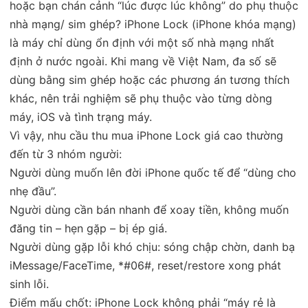
hoặc bạn chán cảnh “lúc được lúc không” do phụ thuộc
nhà mạng/ sim ghép? iPhone Lock (iPhone khóa mạng)
là máy chỉ dùng ổn định với một số nhà mạng nhất
định ở nước ngoài. Khi mang về Việt Nam, đa số sẽ
dùng bằng sim ghép hoặc các phương án tương thích
khác, nên trải nghiệm sẽ phụ thuộc vào từng dòng
máy, iOS và tình trạng máy.
Vì vậy, nhu cầu thu mua iPhone Lock giá cao thường
đến từ 3 nhóm người:
Người dùng muốn lên đời iPhone quốc tế để “dùng cho
nhẹ đầu”.
Người dùng cần bán nhanh để xoay tiền, không muốn
đăng tin – hẹn gặp – bị ép giá.
Người dùng gặp lỗi khó chịu: sóng chập chờn, danh bạ
iMessage/FaceTime, *#06#, reset/restore xong phát
sinh lỗi.
Điểm mấu chốt: iPhone Lock không phải “máy rẻ là