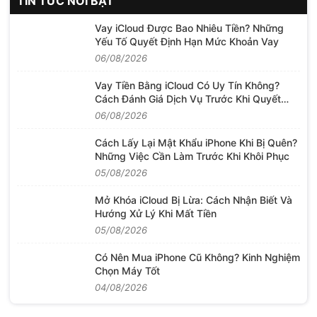
TIN TỨC NỔI BẬT
Vay iCloud Được Bao Nhiêu Tiền? Những
Yếu Tố Quyết Định Hạn Mức Khoản Vay
06/08/2026
Vay Tiền Bằng iCloud Có Uy Tín Không?
Cách Đánh Giá Dịch Vụ Trước Khi Quyết
Định
06/08/2026
Cách Lấy Lại Mật Khẩu iPhone Khi Bị Quên?
Những Việc Cần Làm Trước Khi Khôi Phục
05/08/2026
Mở Khóa iCloud Bị Lừa: Cách Nhận Biết Và
Hướng Xử Lý Khi Mất Tiền
05/08/2026
Có Nên Mua iPhone Cũ Không? Kinh Nghiệm
Chọn Máy Tốt
04/08/2026