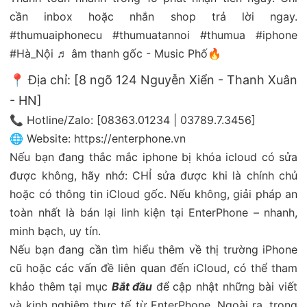
cần inbox hoặc nhắn shop trả lời ngay.
#thumuaiphonecu
#thumuatannoi
#thumua
#iphone
#Hà_Nội
♬ âm thanh gốc - Music Phố🔥
📍 Địa chỉ: [8 ngõ 124 Nguyễn Xiển - Thanh Xuân
- HN]
📞 Hotline/Zalo: [08363.01234 | 03789.7.3456]
🌐 Website:
https://enterphone.vn
Nếu bạn đang thắc mắc iphone bị khóa icloud có sửa
được không, hãy nhớ: CHỈ sửa được khi là chính chủ
hoặc có thông tin iCloud gốc. Nếu không, giải pháp an
toàn nhất là bán lại linh kiện tại EnterPhone – nhanh,
minh bạch, uy tín.
Nếu bạn đang cần tìm hiểu thêm về thị trường iPhone
cũ hoặc các vấn đề liên quan đến iCloud, có thể tham
khảo thêm tại mục
Bắt đầu
để cập nhật những bài viết
và kinh nghiệm thực tế từ EnterPhone. Ngoài ra, trong