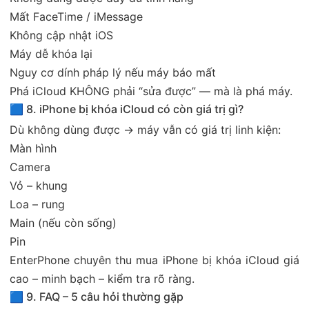
Mất FaceTime / iMessage
Không cập nhật iOS
Máy dễ khóa lại
Nguy cơ dính pháp lý nếu máy báo mất
Phá iCloud KHÔNG phải “sửa được” — mà là phá máy.
🟦 8. iPhone bị khóa iCloud có còn giá trị gì?
Dù không dùng được → máy vẫn có giá trị linh kiện:
Màn hình
Camera
Vỏ – khung
Loa – rung
Main (nếu còn sống)
Pin
EnterPhone chuyên thu mua iPhone bị khóa iCloud giá
cao – minh bạch – kiểm tra rõ ràng.
🟦 9. FAQ – 5 câu hỏi thường gặp