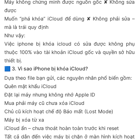
Máy không chứng minh được nguồn gốc ✘ Không sửa
được
Muốn “phá khóa” iCloud để dùng ✘ Không phải sửa –
mà là trái quy định
Như vậy:
Việc iphone bị khóa icloud có sửa được không phụ
thuộc 100% vào tài khoản iCloud gốc và quyền sở hữu
thiết bị.
🟦 3. Vì sao iPhone bị khóa iCloud?
Dựa theo file bạn gửi, các nguyên nhân phổ biến gồm:
Quên mật khẩu iCloud
Đặt lại máy nhưng không nhớ Apple ID
Mua phải máy cũ chưa xóa iCloud
Chủ cũ kích hoạt chế độ Báo mất (Lost Mode)
Máy bị xóa từ xa
iCloud ẩn – chưa thoát hoàn toàn trước khi reset
Tất cả dẫn đến việc máy bị chặn ở màn hình kích hoạt