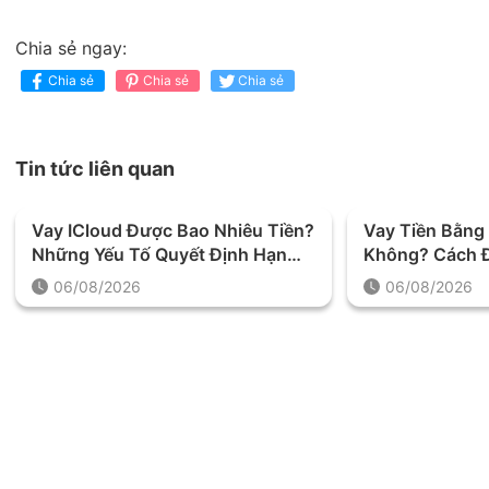
Chia sẻ ngay:
Chia sẻ
Chia sẻ
Chia sẻ
Tin tức liên quan
Vay ICloud Được Bao Nhiêu Tiền?
Vay Tiền Bằng 
Những Yếu Tố Quyết Định Hạn
Không? Cách Đ
Mức Khoản Vay
Trước Khi Quy
06/08/2026
06/08/2026