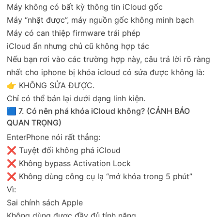
Máy không có bất kỳ thông tin iCloud gốc
Máy “nhặt được”, máy nguồn gốc không minh bạch
Máy có can thiệp firmware trái phép
iCloud ẩn nhưng chủ cũ không hợp tác
Nếu bạn rơi vào các trường hợp này, câu trả lời rõ ràng
nhất cho iphone bị khóa icloud có sửa được không là:
👉 KHÔNG SỬA ĐƯỢC.
Chỉ có thể bán lại dưới dạng linh kiện.
🟦 7. Có nên phá khóa iCloud không? (CẢNH BÁO
QUAN TRỌNG)
EnterPhone nói rất thẳng:
❌ Tuyệt đối không phá iCloud
❌ Không bypass Activation Lock
❌ Không dùng công cụ lạ “mở khóa trong 5 phút”
Vì:
Sai chính sách Apple
Không dùng được đầy đủ tính năng