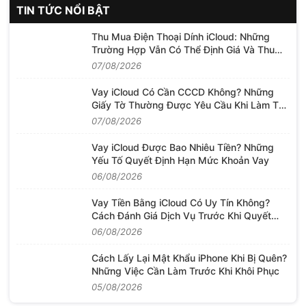
TIN TỨC NỔI BẬT
Thu Mua Điện Thoại Dính iCloud: Những
Trường Hợp Vẫn Có Thể Định Giá Và Thu
Mua
07/08/2026
Vay iCloud Có Cần CCCD Không? Những
Giấy Tờ Thường Được Yêu Cầu Khi Làm Thủ
Tục
07/08/2026
Vay iCloud Được Bao Nhiêu Tiền? Những
Yếu Tố Quyết Định Hạn Mức Khoản Vay
06/08/2026
Vay Tiền Bằng iCloud Có Uy Tín Không?
Cách Đánh Giá Dịch Vụ Trước Khi Quyết
Định
06/08/2026
Cách Lấy Lại Mật Khẩu iPhone Khi Bị Quên?
Những Việc Cần Làm Trước Khi Khôi Phục
05/08/2026