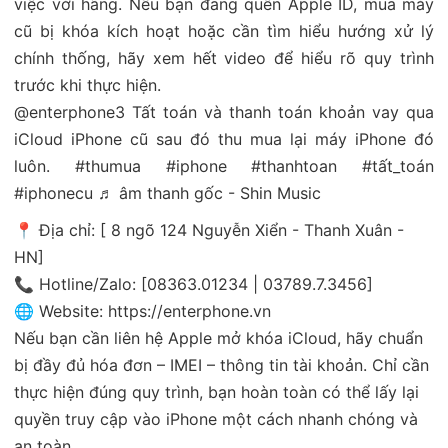
việc với hãng. Nếu bạn đang quên Apple ID, mua máy
cũ bị khóa kích hoạt hoặc cần tìm hiểu hướng xử lý
chính thống, hãy xem hết video để hiểu rõ quy trình
trước khi thực hiện.
@enterphone3
Tất toán và thanh toán khoản vay qua
iCloud iPhone cũ sau đó thu mua lại máy iPhone đó
luôn.
#thumua
#iphone
#thanhtoan
#tất_toán
#iphonecu
♬ âm thanh gốc - Shin Music
📍 Địa chỉ: [ 8 ngõ 124 Nguyễn Xiển - Thanh Xuân -
HN]
📞 Hotline/Zalo: [08363.01234 | 03789.7.3456]
🌐 Website:
https://enterphone.vn
Nếu bạn cần liên hệ Apple mở khóa iCloud, hãy chuẩn
bị đầy đủ hóa đơn – IMEI – thông tin tài khoản. Chỉ cần
thực hiện đúng quy trình, bạn hoàn toàn có thể lấy lại
quyền truy cập vào iPhone một cách nhanh chóng và
an toàn.