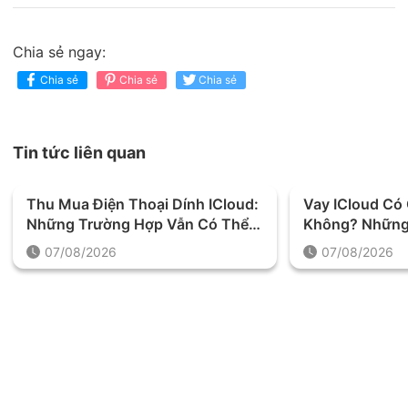
Chia sẻ ngay:
Chia sẻ
Chia sẻ
Chia sẻ
Tin tức liên quan
Thu Mua Điện Thoại Dính ICloud:
Vay ICloud C
Những Trường Hợp Vẫn Có Thể
Không? Những
Định Giá Và Thu Mua
Được Yêu Cầu 
07/08/2026
07/08/2026