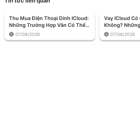
Tin tức liên quan
Thu Mua Điện Thoại Dính ICloud:
Vay ICloud C
Những Trường Hợp Vẫn Có Thể
Không? Những
Định Giá Và Thu Mua
Được Yêu Cầu 
07/08/2026
07/08/2026