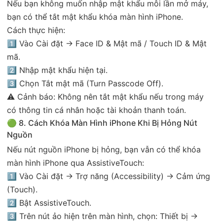
Nếu bạn không muốn nhập mật khẩu mỗi lần mở máy,
bạn có thể tắt mật khẩu khóa màn hình iPhone.
Cách thực hiện:
1️⃣ Vào Cài đặt → Face ID & Mật mã / Touch ID & Mật
mã.
2️⃣ Nhập mật khẩu hiện tại.
3️⃣ Chọn Tắt mật mã (Turn Passcode Off).
⚠️ Cảnh báo: Không nên tắt mật khẩu nếu trong máy
có thông tin cá nhân hoặc tài khoản thanh toán.
🟢 8. Cách Khóa Màn Hình iPhone Khi Bị Hỏng Nút
Nguồn
Nếu nút nguồn iPhone bị hỏng, bạn vẫn có thể khóa
màn hình iPhone qua AssistiveTouch:
1️⃣ Vào Cài đặt → Trợ năng (Accessibility) → Cảm ứng
(Touch).
2️⃣ Bật AssistiveTouch.
3️⃣ Trên nút ảo hiện trên màn hình, chọn: Thiết bị →