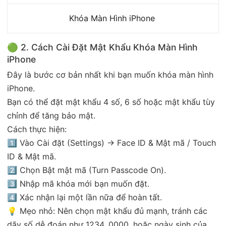
Khóa Màn Hình iPhone
🟢 2. Cách Cài Đặt Mật Khẩu Khóa Màn Hình
iPhone
Đây là bước cơ bản nhất khi bạn muốn khóa màn hình
iPhone.
Bạn có thể đặt mật khẩu 4 số, 6 số hoặc mật khẩu tùy
chỉnh để tăng bảo mật.
Cách thực hiện:
1️⃣ Vào Cài đặt (Settings) → Face ID & Mật mã / Touch
ID & Mật mã.
2️⃣ Chọn Bật mật mã (Turn Passcode On).
3️⃣ Nhập mã khóa mới bạn muốn đặt.
4️⃣ Xác nhận lại một lần nữa để hoàn tất.
💡 Mẹo nhỏ: Nên chọn mật khẩu đủ mạnh, tránh các
dãy số dễ đoán như 1234, 0000, hoặc ngày sinh của