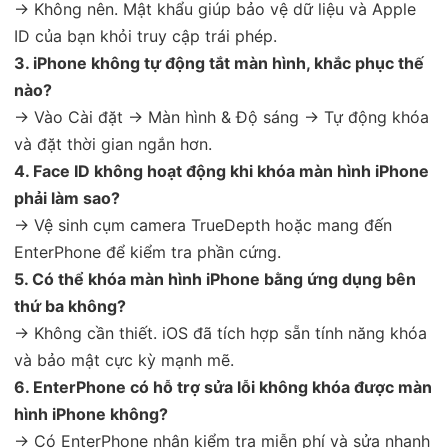
→ Không nên. Mật khẩu giúp bảo vệ dữ liệu và Apple
ID của bạn khỏi truy cập trái phép.
3. iPhone không tự động tắt màn hình, khắc phục thế
nào?
→ Vào Cài đặt → Màn hình & Độ sáng → Tự động khóa
và đặt thời gian ngắn hơn.
4. Face ID không hoạt động khi khóa màn hình iPhone
phải làm sao?
→ Vệ sinh cụm camera TrueDepth hoặc mang đến
EnterPhone để kiểm tra phần cứng.
5. Có thể khóa màn hình iPhone bằng ứng dụng bên
thứ ba không?
→ Không cần thiết. iOS đã tích hợp sẵn tính năng khóa
và bảo mật cực kỳ mạnh mẽ.
6. EnterPhone có hỗ trợ sửa lỗi không khóa được màn
hình iPhone không?
→ Có EnterPhone nhận kiểm tra miễn phí và sửa nhanh