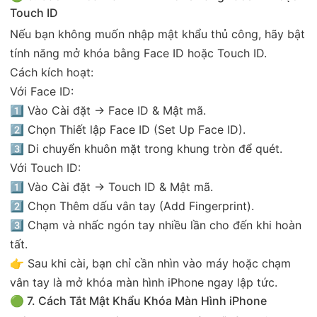
Touch ID
Nếu bạn không muốn nhập mật khẩu thủ công, hãy bật
tính năng mở khóa bằng Face ID hoặc Touch ID.
Cách kích hoạt:
Với Face ID:
1️⃣ Vào Cài đặt → Face ID & Mật mã.
2️⃣ Chọn Thiết lập Face ID (Set Up Face ID).
3️⃣ Di chuyển khuôn mặt trong khung tròn để quét.
Với Touch ID:
1️⃣ Vào Cài đặt → Touch ID & Mật mã.
2️⃣ Chọn Thêm dấu vân tay (Add Fingerprint).
3️⃣ Chạm và nhấc ngón tay nhiều lần cho đến khi hoàn
tất.
👉 Sau khi cài, bạn chỉ cần nhìn vào máy hoặc chạm
vân tay là mở khóa màn hình iPhone ngay lập tức.
🟢 7. Cách Tắt Mật Khẩu Khóa Màn Hình iPhone