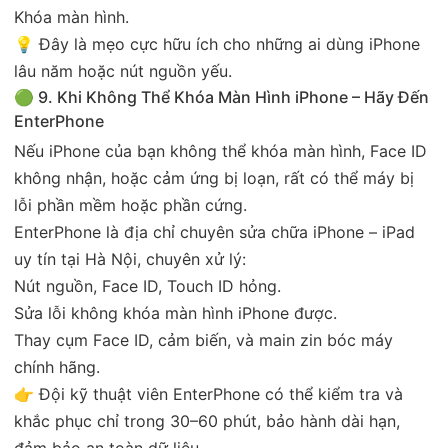
Khóa màn hình.
💡 Đây là mẹo cực hữu ích cho những ai dùng iPhone
lâu năm hoặc nút nguồn yếu.
🟢 9. Khi Không Thể Khóa Màn Hình iPhone – Hãy Đến
EnterPhone
Nếu iPhone của bạn không thể khóa màn hình, Face ID
không nhận, hoặc cảm ứng bị loạn, rất có thể máy bị
lỗi phần mềm hoặc phần cứng.
EnterPhone là địa chỉ chuyên sửa chữa iPhone – iPad
uy tín tại Hà Nội, chuyên xử lý:
Nút nguồn, Face ID, Touch ID hỏng.
Sửa lỗi không khóa màn hình iPhone được.
Thay cụm Face ID, cảm biến, và main zin bóc máy
chính hãng.
👉 Đội kỹ thuật viên EnterPhone có thể kiểm tra và
khắc phục chỉ trong 30–60 phút, bảo hành dài hạn,
đảm bảo an toàn dữ liệu.