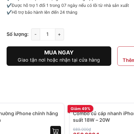
✔️Được hỗ trợ 1 đổi 1 trong 07 ngày nếu có lỗi từ nhà sản xuất
✔️Hỗ trợ bảo hành lên đến 24 tháng
Số lượng:
-
+
MUA NGAY
Giao tận nơi hoặc nhận tại cửa hàng
Thêm
BH 12 tháng
Giảm 49%
thường iPhone chính hãng
Combo củ cáp nhanh iPho
h
suất 18W – 20W
689.000₫