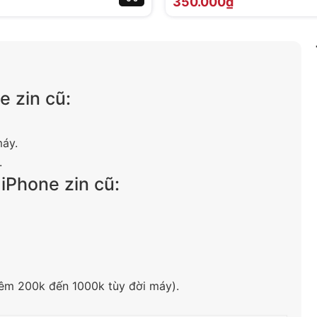
350.000₫
e zin cũ:
máy.
.
iPhone zin cũ:
hêm 200k đến 1000k tùy đời máy).