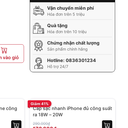
Vận chuyển miễn phí
Hóa đơn trên 5 triệu
Quà tặng
Hóa đơn trên 10 triệu
Chứng nhận chất lượng
Sản phẩm chính hãng
 vào giỏ
Hotline:
0836301234
Hỗ trợ 24/7
BH 12 tháng
BH
Giảm 41%
Gi
ne công
Cáp sạc nhanh iPhone đủ công suất
C
ra 18W – 20W
1
290.000₫
38