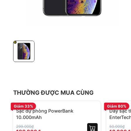
THƯỜNG ĐƯỢC MUA CÙNG
BH 12 tháng
BH 01 tháng
Giảm 33%
Giảm 80%
Sạc dự phòng PowerBank
Dây sạc 
10.000mAh
EnterTec
299.000₫
50.000₫