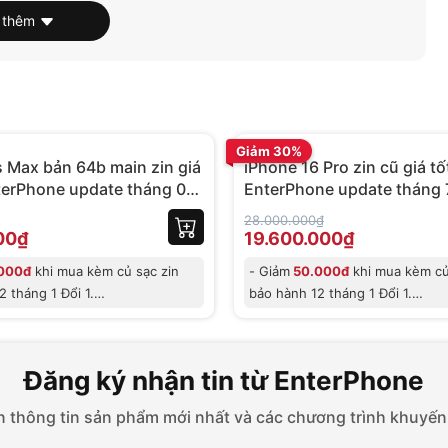
 zin cũ tại Shop:
 thêm
Trả góp 0%
chuyển thôi ae nhé 50k -100k).
BH 06 tháng
Giảm 30%
.
 Max bản 64b main zin giá
iPhone 16 Pro zin cũ giá tốt
hất lượng:
nterPhone update tháng 07
EnterPhone update tháng
6
2026
28.000.000₫
00₫
19.600.000₫
 (Chỉ còn 1c).
000đ
khi mua kèm củ sạc zin
- Giảm
50.000đ
khi mua kèm củ
 tháng 1 Đổi 1.
bảo hành 12 tháng 1 Đổi 1.
HD+, lắp sim là dùng
c
- Giảm trực
hường.
Đăng ký nhận tin từ EnterPhone
háng thêm 500k).
 thông tin sản phẩm mới nhất và các chương trình khuyến