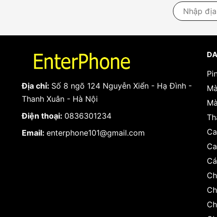
Hình ảnh sản phẩm: inbox zalo shop lấy ảnh 037
DA
Pi
Địa chỉ:
Số 8 ngõ 124 Nguyễn Xiển - Hạ Đình -
Mà
Thanh Xuân - Hà Nội
Mà
Điện thoại:
0836301234
Th
Ca
Email:
enterphone101@gmail.com
Ca
Cá
Ch
Ch
Ch