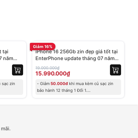
Trả góp 0%
BH 06 tháng
BH
Giảm 16%
Gi
 tại
iPhone 16 256Gb zin đẹp giá tốt tại
i
 7 năm
EnterPhone update tháng 07 năm
9
2026
19.000.000₫
10
15.990.000₫
7
 sạc zin
- Giảm
50.000đ
khi mua kèm củ sạc zin
-
bảo hành 12 tháng 1 Đổi 1.
-
- Giảm trực
c
 mãi.