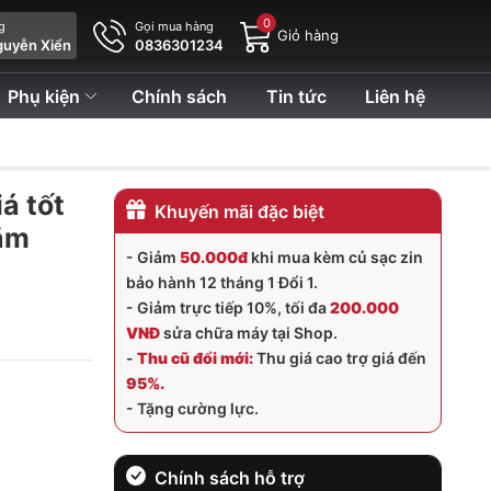
0
ng
Gọi mua hàng
Giỏ hàng
guyễn Xiển
0836301234
Phụ kiện
Chính sách
Tin tức
Liên hệ
á tốt
Khuyến mãi đặc biệt
năm
- Giảm
50.000đ
khi mua kèm củ sạc zin
bảo hành 12 tháng 1 Đổi 1.
- Giảm trực tiếp 10%, tối đa
200.000
VNĐ
sửa chữa máy tại Shop.
-
Thu cũ đổi mới:
Thu giá cao trợ giá đến
95%.
- Tặng cường lực.
Chính sách hỗ trợ