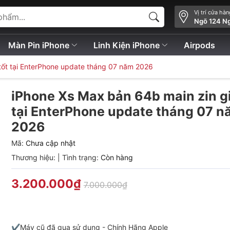
Vị trí cửa hà
Ngõ 124 N
Màn Pin iPhone
Linh Kiện iPhone
Airpods
tốt tại EnterPhone update tháng 07 năm 2026
iPhone Xs Max bản 64b main zin gi
tại EnterPhone update tháng 07 
2026
Mã:
Chưa cập nhật
Thương hiệu:
|
Tình trạng:
Còn hàng
3.200.000₫
7.000.000₫
✔️Máy cũ đã qua sử dụng - Chính Hãng Apple