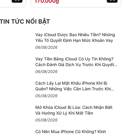
170.000₫
2
TIN TỨC NỔI BẬT
Vay iCloud Được Bao Nhiêu Tiền? Những
Yếu Tố Quyết Định Hạn Mức Khoản Vay
06/08/2026
Vay Tiền Bằng iCloud Có Uy Tín Không?
Cách Đánh Giá Dịch Vụ Trước Khi Quyết
Định
06/08/2026
Cách Lấy Lại Mật Khẩu iPhone Khi Bị
Quên? Những Việc Cần Làm Trước Khi
Khôi Phục
05/08/2026
Mở Khóa iCloud Bị Lừa: Cách Nhận Biết
Và Hướng Xử Lý Khi Mất Tiền
05/08/2026
Có Nên Mua iPhone Cũ Không? Kinh