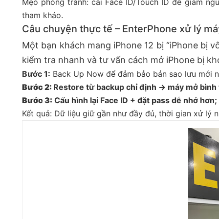
Mẹo phòng tránh: cài Face ID/Touch ID để giảm nguy
tham khảo.
Câu chuyện thực tế – EnterPhone xử lý máy
Một bạn khách mang iPhone 12 bị “iPhone bị vô 
kiểm tra nhanh và tư vấn cách mở iPhone bị kh
Bước 1:
Back Up Now để đảm bảo bản sao lưu mới n
Bước 2:
Restore từ backup chỉ định → máy mở bình
Bước 3:
Cấu hình lại Face ID + đặt pass dễ nhớ hơn
Kết quả: Dữ liệu giữ gần như đầy đủ, thời gian xử lý 