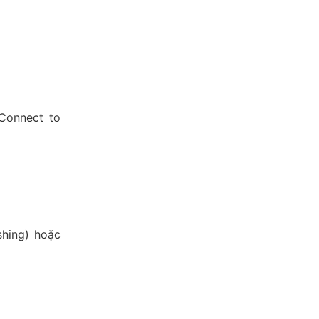
 Connect to
shing) hoặc