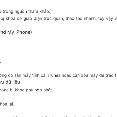
rõ trong nguồn tham khảo.)
bị khóa có giao diện trực quan, thao tác nhanh; tuy vậy 
ind My iPhone)
.
ông có sẵn máy tính cài iTunes hoặc cần xóa máy để trao t
u dữ liệu
hone bị khóa phù hợp nhất.
óa lại.