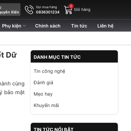
0
ng
Gọi mua hàng
Giỏ hàng
guyễn Xiển
0836301234
Phụ kiện
Chính sách
Tin tức
Liên hệ
ết Dữ
DANH MỤC TIN TỨC
Tin công nghệ
Đánh giá
 hành cùng
 ý bảo mật
Mẹo hay
Khuyến mãi
TIN TỨC NỔI BẬT