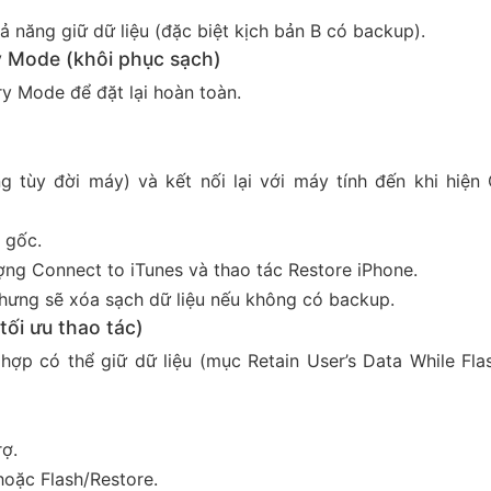
 năng giữ dữ liệu (đặc biệt kịch bản B có backup).
y Mode (khôi phục sạch)
y Mode để đặt lại hoàn toàn.
tùy đời máy) và kết nối lại với máy tính đến khi hiện
 gốc.
ợng Connect to iTunes và thao tác Restore iPhone.
nhưng sẽ xóa sạch dữ liệu nếu không có backu
p.
ối ưu thao tác)
g hợp có thể giữ dữ liệu (mục Retain User’s Data While Fla
ợ.
hoặc Flash/Restore.