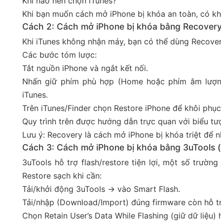
Khi nào nên chọn iTunes?
Khi bạn muốn cách mở iPhone bị khóa an toàn, có khả
Cách 2: Cách mở iPhone bị khóa bằng Recover
Khi iTunes không nhận máy, bạn có thể dùng Recover
Các bước tóm lược:
Tắt nguồn iPhone và ngắt kết nối.
Nhấn giữ phím phù hợp (Home hoặc phím âm lượng 
iTunes.
Trên iTunes/Finder chọn Restore iPhone để khôi phục
Quy trình trên được hướng dẫn trực quan với biểu tư
Lưu ý: Recovery là cách mở iPhone bị khóa triệt để 
Cách 3: Cách mở iPhone bị khóa bằng 3uTools (t
3uTools hỗ trợ flash/restore tiện lợi, một số trườn
Restore sạch khi cần:
Tải/khởi động 3uTools → vào Smart Flash.
Tải/nhập (Download/Import) đúng firmware còn hỗ tr
Chọn Retain User’s Data While Flashing (giữ dữ liệu) 