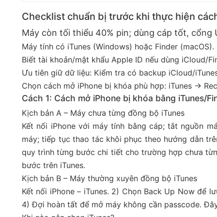
Checklist chuẩn bị trước khi thực hiện cá
Máy còn tối thiểu 40% pin; dùng cáp tốt, cổng
Máy tính có iTunes (Windows) hoặc Finder (macOS).
Biết tài khoản/mật khẩu Apple ID nếu dùng iCloud/Fi
Ưu tiên giữ dữ liệu: Kiểm tra có backup iCloud/iTune
Chọn cách mở iPhone bị khóa phù hợp: iTunes → Re
Cách 1: Cách mở iPhone bị khóa bằng iTunes/Fin
Kịch bản A – Máy chưa từng đồng bộ iTunes
Kết nối iPhone với máy tính bằng cáp; tắt nguồn má
máy; tiếp tục thao tác khôi phục theo hướng dẫn trên
quy trình từng bước chi tiết cho trường hợp chưa từn
bước trên iTunes.
Kịch bản B – Máy thường xuyên đồng bộ iTunes
Kết nối iPhone – iTunes. 2) Chọn Back Up Now để lư
4) Đợi hoàn tất để mở máy không cần passcode. Đây l