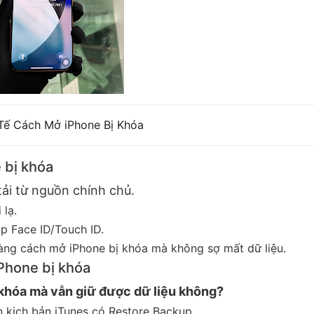
Tế Cách Mở iPhone Bị Khóa
 bị khóa
ải từ nguồn chính chủ.
 lạ.
ập Face ID/Touch ID.
sàng cách mở iPhone bị khóa mà không sợ mất dữ liệu.
Phone bị khóa
khóa mà vẫn giữ được dữ liệu không?
n kịch bản iTunes có Restore Backup.