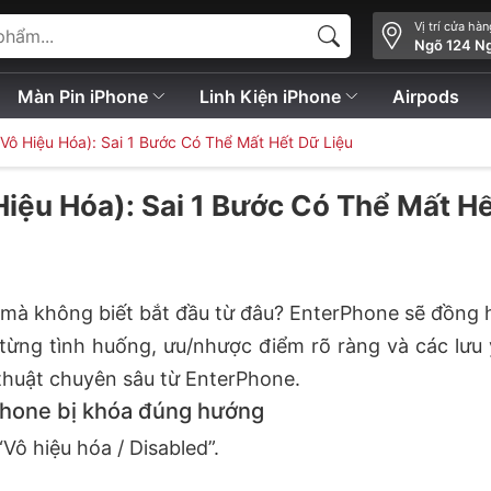
Vị trí cửa hà
Ngõ 124 N
Màn Pin iPhone
Linh Kiện iPhone
Airpods
 Vô Hiệu Hóa): Sai 1 Bước Có Thể Mất Hết Dữ Liệu
Hiệu Hóa): Sai 1 Bước Có Thể Mất H
 mà không biết bắt đầu từ đâu? EnterPhone sẽ đồng
 từng tình huống, ưu/nhược điểm rõ ràng và các lưu
 thuật chuyên sâu từ EnterPhone.
Phone bị khóa đúng hướng
Vô hiệu hóa / Disabled”.