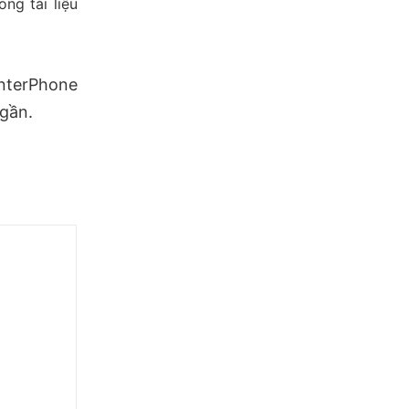
ng tài liệu
EnterPhone
 gần.