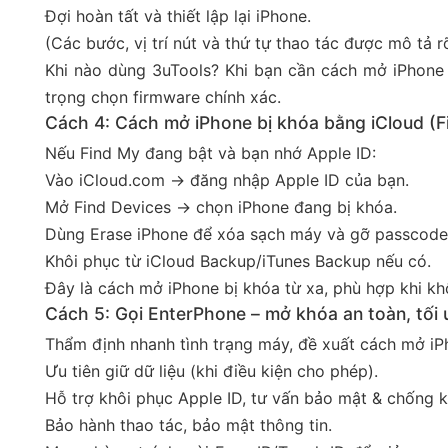
Đợi hoàn tất và thiết lập lại iPhone.
(Các bước, vị trí nút và thứ tự thao tác được mô tả 
Khi nào dùng 3uTools? Khi bạn cần cách mở iPhone 
trọng chọn firmware chính xá
c.
Cách 4: Cách mở iPhone bị khóa bằng iCloud (F
Nếu Find My đang bật và bạn nhớ Apple ID:
Vào iCloud.com → đăng nhập Apple ID của bạn.
Mở Find Devices → chọn iPhone đang bị khóa.
Dùng Erase iPhone để xóa sạch máy và gỡ passcode
Khôi phục từ iCloud Backup/iTunes Backup nếu có.
Đây là cách mở iPhone bị khóa từ xa, phù hợp khi kh
Cách 5: Gọi EnterPhone – mở khóa an toàn, tối ư
Thẩm định nhanh tình trạng máy, đề xuất cách mở iP
Ưu tiên giữ dữ liệu (khi điều kiện cho phép).
Hỗ trợ khôi phục Apple ID, tư vấn bảo mật & chống kh
Bảo hành thao tác, bảo mật thông tin.