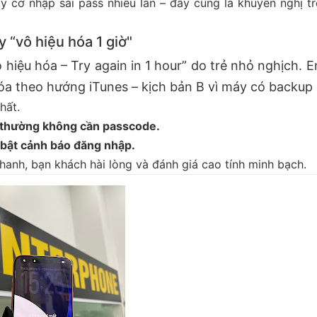
 cơ nhập sai pass nhiều lần – đây cũng là khuyến nghị tro
 “vô hiệu hóa 1 giờ"
hiệu hóa – Try again in 1 hour” do trẻ nhỏ nghịch. 
óa theo hướng iTunes – kịch bản B vì máy có backup
hất.
 thường không cần passcode.
; bật cảnh báo đăng nhập.
nhanh, bạn khách hài lòng và đánh giá cao tính minh bạch.