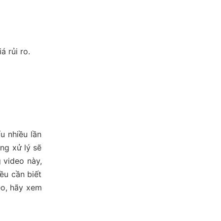
 rủi ro.
u nhiều lần
ng xử lý sẽ
 video này,
ều cần biết
eo, hãy xem