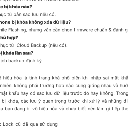
e bị khóa nào?
ục từ bản sao lưu nếu có.
Phone bị khóa không xóa dữ liệu?
ile Flashing, nhưng vẫn cần chọn firmware chuẩn & đánh giá
phù hợp?
hục từ iCloud Backup (nếu có).
ị khóa lần sau?
lịch backup định kỳ.
 hiệu hóa là tình trạng khá phổ biến khi nhập sai mật khẩ
 nhiên, không phải trường hợp nào cũng giống nhau và hướ
mật khẩu hay có sao lưu dữ liệu trước đó hay không. Trong
bị khóa, các lưu ý quan trọng trước khi xử lý và những đi
a bạn đang bị vô hiệu hóa và chưa biết nên làm gì tiếp th
x Lock cũ đã qua sử dụng