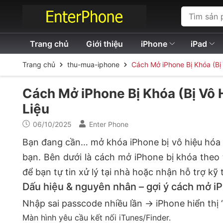
Trang chủ
Giới thiệu
iPhone
iPad
Trang chủ
thu-mua-iphone
Cách Mở iPhone Bị Khóa (Bị
Cách Mở iPhone Bị Khóa (Bị Vô 
Liệu
06/10/2025
Enter Phone
Bạn đang cần… mở khóa iPhone bị vô hiệu hóa
bạn. Bên dưới là cách mở iPhone bị khóa theo
để bạn tự tin xử lý tại nhà hoặc nhận hỗ trợ kỹ
Dấu hiệu & nguyên nhân – gợi ý cách mở i
Nhập sai passcode nhiều lần → iPhone hiển thị “
Màn hình yêu cầu kết nối iTunes/Finder.