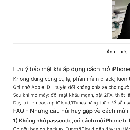
Ảnh Thực 
Lưu ý bảo mật khi áp dụng cách mở iPhone
Không dùng công cụ lạ, phần mềm crack; luôn t
Ghi nhớ Apple ID – tuyệt đối không chia sẻ cho người
Sau khi mở máy: đổi mật khẩu mạnh, bật 2FA, thiết l
Duy trì lịch backup iCloud/iTunes hằng tuần để sẵn 
FAQ – Những câu hỏi hay gặp về cách mở i
1) Không nhớ passcode, có cách mở iPhone bị 
Có nếu bạn có backup iTunes/iCloud gần đây; ưu tiê