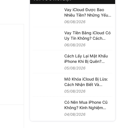
Vay iCloud Được Bao
Nhiêu Tiền? Những Yếu
Tố Quyết Định Hạn Mức
06/08/2026
Khoản Vay
Vay Tiền Bằng iCloud Có
Uy Tín Không? Cách
Đánh Giá Dịch Vụ Trước
06/08/2026
Khi Quyết Định
Cách Lấy Lại Mật Khẩu
iPhone Khi Bị Quên?
Những Việc Cần Làm
05/08/2026
Trước Khi Khôi Phục
Mở Khóa iCloud Bị Lừa:
Cách Nhận Biết Và
Hướng Xử Lý Khi Mất
05/08/2026
Tiền
Có Nên Mua iPhone Cũ
Không? Kinh Nghiệm
Chọn Máy Tốt
04/08/2026