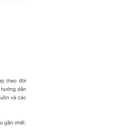
ợp theo đời
c hướng dẫn
guồn và các
u gần nhất.