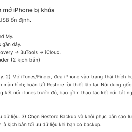
ch mở iPhone bị khóa
 USB ổn định.
nd My.
s gần đây.
covery → 3uTools → iCloud.
der (2 kịch bản)
y. 2) Mở iTunes/Finder, đưa iPhone vào trạng thái thích h
 màn hình; hoàn tất Restore rồi thiết lập lại. Nội dung gố
g kết nối iTunes trước đó, bao gồm thao tác kết nối, tắt n
u dữ liệu. 3) Chọn Restore Backup và khôi phục bản sao lư
à kịch bản tối ưu dữ liệu khi bạn có backup.