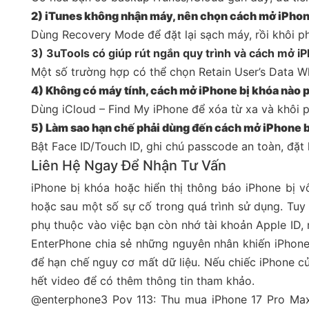
2) iTunes không nhận máy, nên chọn cách mở iPhon
Dùng Recovery Mode để đặt lại sạch máy, rồi khôi ph
3) 3uTools có giúp rút ngắn quy trình và cách mở i
Một số trường hợp có thể chọn Retain User’s Data Wh
4) Không có máy tính, cách mở iPhone bị khóa nào 
Dùng iCloud – Find My iPhone để xóa từ xa và khôi p
5) Làm sao hạn chế phải dùng đến cách mở iPhone b
Bật Face ID/Touch ID, ghi chú passcode an toàn, đặt 
Liên Hệ Ngay Để Nhận Tư Vấn
iPhone bị khóa hoặc hiển thị thông báo iPhone bị vô
hoặc sau một số sự cố trong quá trình sử dụng. Tuy
phụ thuộc vào việc bạn còn nhớ tài khoản Apple ID, 
EnterPhone chia sẻ những nguyên nhân khiến iPhone 
để hạn chế nguy cơ mất dữ liệu. Nếu chiếc iPhone củ
hết video để có thêm thông tin tham khảo.
@enterphone3
Pov 113: Thu mua iPhone 17 Pro Ma