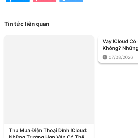
Tin tức liên quan
Vay ICloud C
Không? Những
Được Yêu Cầu 
07/08/2026
Thu Mua Điện Thoại Dính ICloud:
Những Trường Hợp Vẫn Có Thể