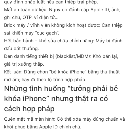
quy định pháp luật nếu can thiệp trái phép.
Mất an toàn dữ liệu: Nguy cơ đánh cắp Apple ID, ảnh,
ghi chú, OTP, ví điện tử…
Brick máy / vĩnh viễn không kích hoạt được: Can thiệp
sai khiến máy “cục gạch”.
Hết bảo hành – khó sửa chữa chính hãng: Máy bị đánh
dấu bất thường.
Đen danh tiếng thiết bị (blacklist/MDM): Khó bán lại,
giá trị xuống thấp.
Kết luận: Đừng chọn “bẻ khóa iPhone” bằng thủ thuật
mờ ám; hãy đi theo lộ trình hợp pháp
.
Những tình huống “tưởng phải bẻ
khóa iPhone” nhưng thật ra có
cách hợp pháp
Quên mật mã màn hình: Có thể xóa máy đúng chuẩn và
khôi phục bằng Apple ID chính chủ.