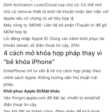
Dính Activation Lock/iCloud của chủ cũ: Có thể nhờ
chủ cũ remove thiết bị khỏi tài khoản hoặc làm việc với
Apple nếu có chứng từ sở hữu hợp lệ
Máy công ty (MDM): Liên hệ bộ phận IT/quản trị để gỡ
MDM hợp lệ.
Lỗi đăng nhập Apple ID: Dùng các kênh khôi phục tài
khoản (email, số điện thoại tin cậy, 2FA).
4 cách mở khóa hợp pháp thay vì
“bẻ khóa iPhone”
EnterPhone chỉ tư vấn & hỗ trợ cách hợp pháp theo
chính sách Apple. Không hướng dẫn thủ thuật trái
phép.
Khôi phục Apple ID/Mật khẩu
Vào iforgot.apple.com để đặt lại; chuẩn bị email/số
điện thoại tin cậy.
Sau khi đặt lại thành công, đăng nhập để kích hoạt