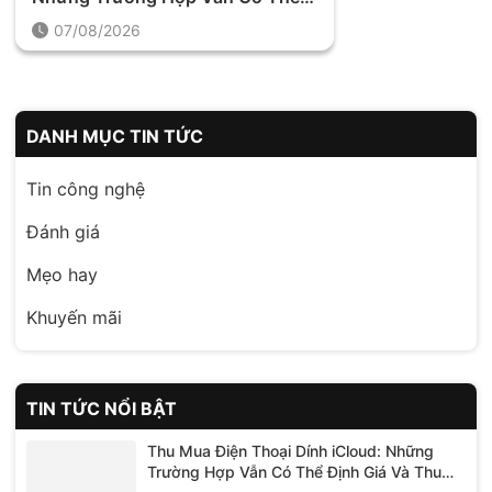
Định Giá Và Thu Mua
07/08/2026
DANH MỤC TIN TỨC
Tin công nghệ
Đánh giá
Mẹo hay
Khuyến mãi
TIN TỨC NỔI BẬT
Thu Mua Điện Thoại Dính iCloud: Những
Trường Hợp Vẫn Có Thể Định Giá Và Thu