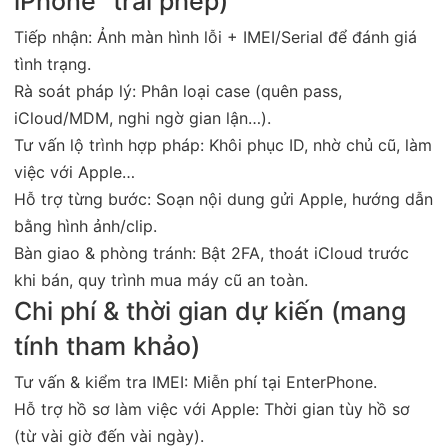
iPhone” trái phép)
Tiếp nhận: Ảnh màn hình lỗi + IMEI/Serial để đánh giá
tình trạng.
Rà soát pháp lý: Phân loại case (quên pass,
iCloud/MDM, nghi ngờ gian lận…).
Tư vấn lộ trình hợp pháp: Khôi phục ID, nhờ chủ cũ, làm
việc với Apple…
Hỗ trợ từng bước: Soạn nội dung gửi Apple, hướng dẫn
bằng hình ảnh/clip.
Bàn giao & phòng tránh: Bật 2FA, thoát iCloud trước
khi bán, quy trình mua máy cũ an toàn.
Chi phí & thời gian dự kiến (mang
tính tham khảo)
Tư vấn & kiểm tra IMEI: Miễn phí tại EnterPhone.
Hỗ trợ hồ sơ làm việc với Apple: Thời gian tùy hồ sơ
(từ vài giờ đến vài ngày).