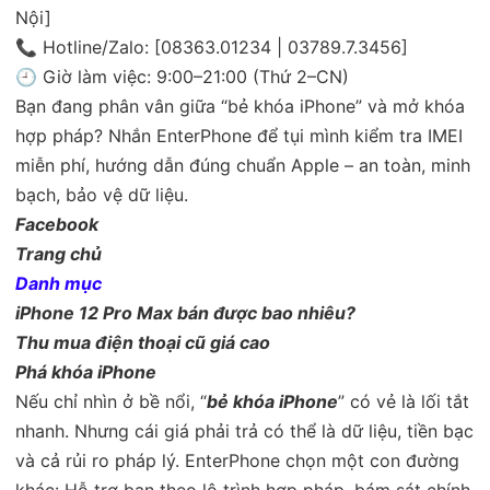
Nội]
📞 Hotline/Zalo: [08363.01234 | 03789.7.3456]
🕘 Giờ làm việc: 9:00–21:00 (Thứ 2–CN)
Bạn đang phân vân giữa “bẻ khóa iPhone” và mở khóa
hợp pháp? Nhắn EnterPhone để tụi mình kiểm tra IMEI
miễn phí, hướng dẫn đúng chuẩn Apple – an toàn, minh
bạch, bảo vệ dữ liệu.
Facebook
Trang chủ
Danh mục
iPhone 12 Pro Max bán được bao nhiêu?
Thu mua điện thoại cũ giá cao
Phá khóa iPhone
Nếu chỉ nhìn ở bề nổi, “
bẻ khóa iPhone
” có vẻ là lối tắt
nhanh. Nhưng cái giá phải trả có thể là dữ liệu, tiền bạc
và cả rủi ro pháp lý. EnterPhone chọn một con đường
khác: Hỗ trợ bạn theo lộ trình hợp pháp, bám sát chính