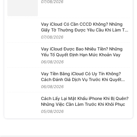
Mua
07/08/2026
Vay iCloud Có Cần CCCD Không? Những
Giấy Tờ Thường Được Yêu Cầu Khi Làm Thủ
Tục
07/08/2026
Vay iCloud Được Bao Nhiêu Tiền? Những
Yếu Tố Quyết Định Hạn Mức Khoản Vay
06/08/2026
Vay Tiền Bằng iCloud Có Uy Tín Không?
Cách Đánh Giá Dịch Vụ Trước Khi Quyết
Định
06/08/2026
Cách Lấy Lại Mật Khẩu iPhone Khi Bị Quên?
Những Việc Cần Làm Trước Khi Khôi Phục
05/08/2026