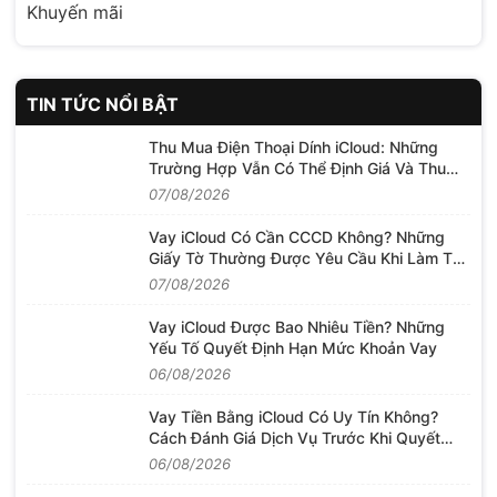
Khuyến mãi
TIN TỨC NỔI BẬT
Thu Mua Điện Thoại Dính iCloud: Những
Trường Hợp Vẫn Có Thể Định Giá Và Thu
Mua
07/08/2026
Vay iCloud Có Cần CCCD Không? Những
Giấy Tờ Thường Được Yêu Cầu Khi Làm Thủ
Tục
07/08/2026
Vay iCloud Được Bao Nhiêu Tiền? Những
Yếu Tố Quyết Định Hạn Mức Khoản Vay
06/08/2026
Vay Tiền Bằng iCloud Có Uy Tín Không?
Cách Đánh Giá Dịch Vụ Trước Khi Quyết
Định
06/08/2026