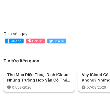
Chia sẻ ngay:
Chia sẻ
Chia sẻ
Chia sẻ
Tin tức liên quan
Thu Mua Điện Thoại Dính ICloud:
Vay ICloud C
Những Trường Hợp Vẫn Có Thể
Không? Những
Định Giá Và Thu Mua
Được Yêu Cầu 
07/08/2026
07/08/2026