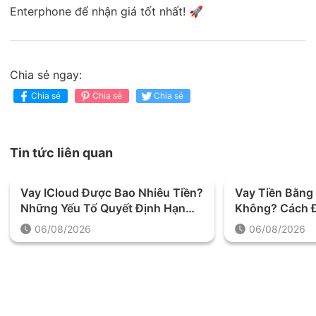
Enterphone để nhận giá tốt nhất! 🚀
Chia sẻ ngay:
Chia sẻ
Chia sẻ
Chia sẻ
Tin tức liên quan
Vay ICloud Được Bao Nhiêu Tiền?
Vay Tiền Bằng 
Những Yếu Tố Quyết Định Hạn
Không? Cách Đ
Mức Khoản Vay
Trước Khi Quy
06/08/2026
06/08/2026