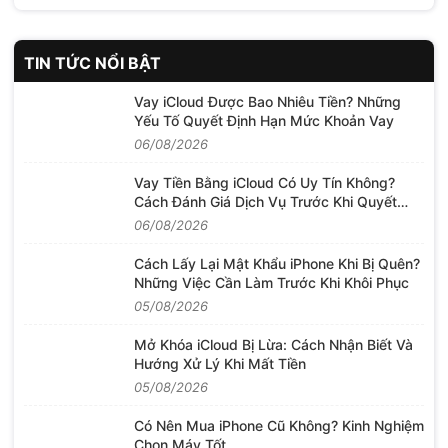
TIN TỨC NỔI BẬT
Vay iCloud Được Bao Nhiêu Tiền? Những
Yếu Tố Quyết Định Hạn Mức Khoản Vay
06/08/2026
Vay Tiền Bằng iCloud Có Uy Tín Không?
Cách Đánh Giá Dịch Vụ Trước Khi Quyết
Định
06/08/2026
Cách Lấy Lại Mật Khẩu iPhone Khi Bị Quên?
Những Việc Cần Làm Trước Khi Khôi Phục
05/08/2026
Mở Khóa iCloud Bị Lừa: Cách Nhận Biết Và
Hướng Xử Lý Khi Mất Tiền
05/08/2026
Có Nên Mua iPhone Cũ Không? Kinh Nghiệm
Chọn Máy Tốt