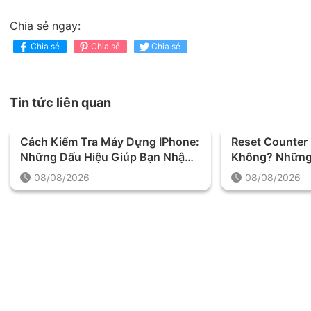
Chia sẻ ngay:
Chia sẻ
Chia sẻ
Chia sẻ
Tin tức liên quan
Cách Kiểm Tra Máy Dựng IPhone:
Reset Counter
Những Dấu Hiệu Giúp Bạn Nhận
Không? Những 
Biết Chính Xác
Trước Khi Thự
08/08/2026
08/08/2026