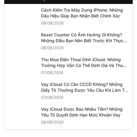
Cách Kiểm Tra Máy Dựng iPhone: Những
Dấu Hiệu Giúp Bạn Nhận Biết Chính Xác
08/08/2026
Reset Counter Có Ảnh Hưởng Gì Không?
Những Điều Bạn Nên Biết Trước Khi Thực
Hiện
08/08/2026
Thu Mua Điện Thoại Dính iCloud: Những
Trường Hợp Vẫn Có Thể Định Giá Và Thu
Mua
07/08/2026
Vay iCloud Có Cần CCCD Không? Những
Giấy Tờ Thường Được Yêu Cầu Khi Làm Thủ
Tục
07/08/2026
Vay iCloud Được Bao Nhiêu Tiền? Những
Yếu Tố Quyết Định Hạn Mức Khoản Vay
06/08/2026