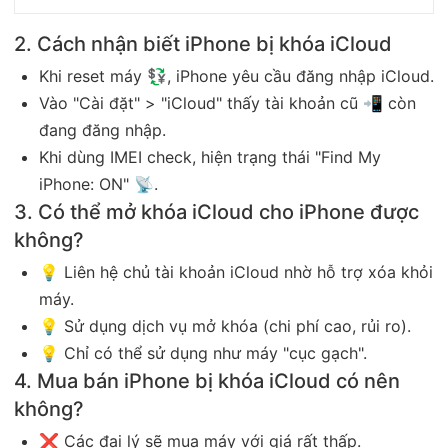
2. Cách nhận biết iPhone bị khóa iCloud
Khi reset máy 💱, iPhone yêu cầu đăng nhập iCloud.
Vào "Cài đặt" > "iCloud" thấy tài khoản cũ 📲 còn
đang đăng nhập.
Khi dùng IMEI check, hiện trạng thái "Find My
iPhone: ON" 📡.
3. Có thể mở khóa iCloud cho iPhone được
không?
💡 Liên hệ chủ tài khoản iCloud nhờ hỗ trợ xóa khỏi
máy.
💡 Sử dụng dịch vụ mở khóa (chi phí cao, rủi ro).
💡 Chỉ có thể sử dụng như máy "cục gạch".
4. Mua bán iPhone bị khóa iCloud có nên
không?
❌ Các đại lý sẽ mua máy với giá rất thấp.