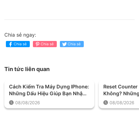
Chia sẻ ngay:
Chia sẻ
Chia sẻ
Chia sẻ
Tin tức liên quan
Cách Kiểm Tra Máy Dựng IPhone:
Reset Counter
Những Dấu Hiệu Giúp Bạn Nhận
Không? Những 
Biết Chính Xác
Trước Khi Thự
08/08/2026
08/08/2026