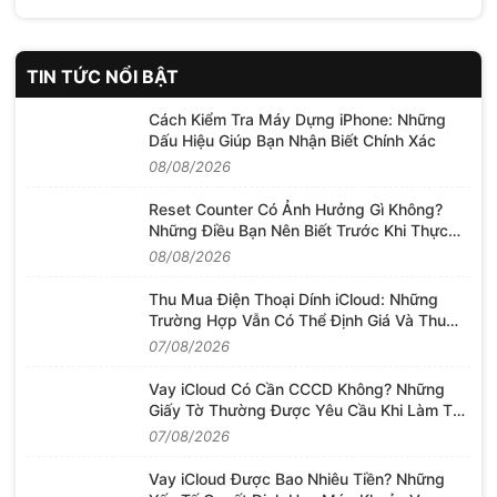
TIN TỨC NỔI BẬT
Cách Kiểm Tra Máy Dựng iPhone: Những
Dấu Hiệu Giúp Bạn Nhận Biết Chính Xác
08/08/2026
Reset Counter Có Ảnh Hưởng Gì Không?
Những Điều Bạn Nên Biết Trước Khi Thực
Hiện
08/08/2026
Thu Mua Điện Thoại Dính iCloud: Những
Trường Hợp Vẫn Có Thể Định Giá Và Thu
Mua
07/08/2026
Vay iCloud Có Cần CCCD Không? Những
Giấy Tờ Thường Được Yêu Cầu Khi Làm Thủ
Tục
07/08/2026
Vay iCloud Được Bao Nhiêu Tiền? Những