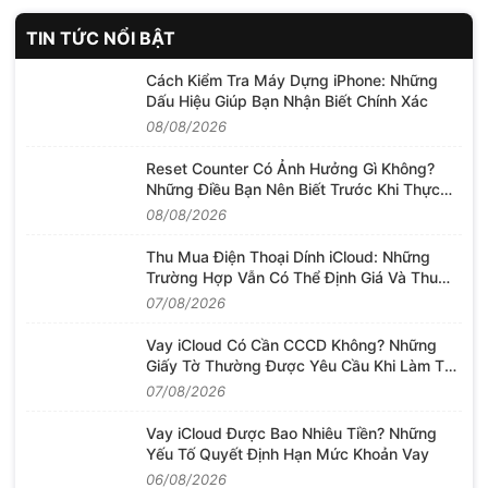
TIN TỨC NỔI BẬT
Cách Kiểm Tra Máy Dựng iPhone: Những
Dấu Hiệu Giúp Bạn Nhận Biết Chính Xác
08/08/2026
Reset Counter Có Ảnh Hưởng Gì Không?
Những Điều Bạn Nên Biết Trước Khi Thực
Hiện
08/08/2026
Thu Mua Điện Thoại Dính iCloud: Những
Trường Hợp Vẫn Có Thể Định Giá Và Thu
Mua
07/08/2026
Vay iCloud Có Cần CCCD Không? Những
Giấy Tờ Thường Được Yêu Cầu Khi Làm Thủ
Tục
07/08/2026
Vay iCloud Được Bao Nhiêu Tiền? Những
Yếu Tố Quyết Định Hạn Mức Khoản Vay
06/08/2026