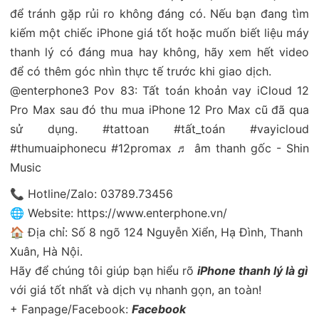
để tránh gặp rủi ro không đáng có. Nếu bạn đang tìm
kiếm một chiếc iPhone giá tốt hoặc muốn biết liệu máy
thanh lý có đáng mua hay không, hãy xem hết video
để có thêm góc nhìn thực tế trước khi giao dịch.
@enterphone3
Pov 83: Tất toán khoản vay iCloud 12
Pro Max sau đó thu mua iPhone 12 Pro Max cũ đã qua
sử dụng.
#tattoan
#tất_toán
#vayicloud
#thumuaiphonecu
#12promax
♬ âm thanh gốc - Shin
Music
📞 Hotline/Zalo: 03789.73456
🌐 Website: https://www.enterphone.vn/
🏠 Địa chỉ: Số 8 ngõ 124 Nguyễn Xiển, Hạ Đình, Thanh
Xuân, Hà Nội.
Hãy để chúng tôi giúp bạn hiểu rõ
iPhone thanh lý là gì
với giá tốt nhất và dịch vụ nhanh gọn, an toàn!
+ Fanpage/Facebook:
Facebook