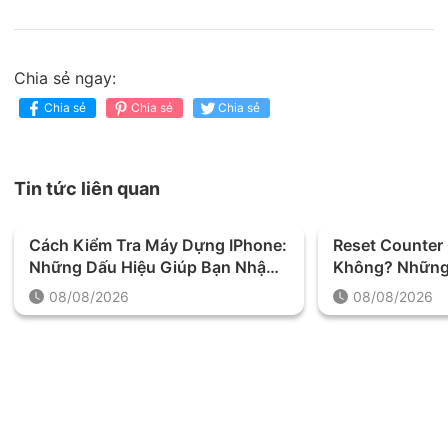
Chia sẻ ngay:
Chia sẻ
Chia sẻ
Chia sẻ
Tin tức liên quan
Cách Kiểm Tra Máy Dựng IPhone:
Reset Counter
Những Dấu Hiệu Giúp Bạn Nhận
Không? Những 
Biết Chính Xác
Trước Khi Thự
08/08/2026
08/08/2026