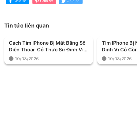
Chia sẻ
Chia sẻ
Chia sẻ
Tin tức liên quan
Cách Tìm IPhone Bị Mất Bằng Số
Tìm IPhone Bị 
Điện Thoại: Có Thực Sự Định Vị
Định Vị Có Cò
Được Máy?
Vị Trí Không?
10/08/2026
10/08/2026