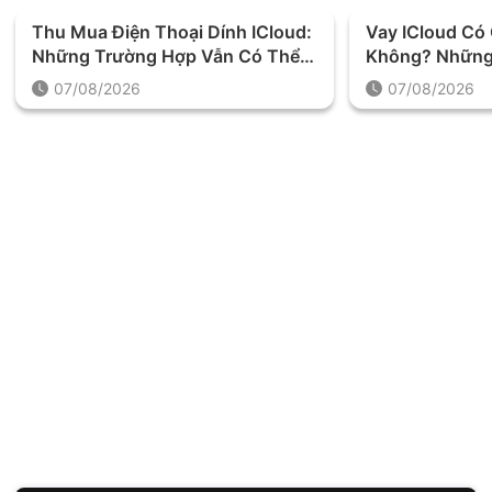
Thu Mua Điện Thoại Dính ICloud:
Vay ICloud C
Những Trường Hợp Vẫn Có Thể
Không? Những
Định Giá Và Thu Mua
Được Yêu Cầu 
07/08/2026
07/08/2026