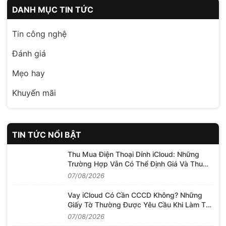
DANH MỤC TIN TỨC
Tin công nghệ
Đánh giá
Mẹo hay
Khuyến mãi
TIN TỨC NỔI BẬT
Thu Mua Điện Thoại Dính iCloud: Những
Trường Hợp Vẫn Có Thể Định Giá Và Thu
Mua
07/08/2026
Vay iCloud Có Cần CCCD Không? Những
Giấy Tờ Thường Được Yêu Cầu Khi Làm Thủ
Tục
07/08/2026