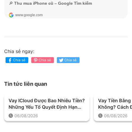
Chia sẻ ngay:
Chia sẻ
Chia sẻ
Chia sẻ
Tin tức liên quan
Vay ICloud Được Bao Nhiêu Tiền?
Vay Tiền Bằng 
Những Yếu Tố Quyết Định Hạn
Không? Cách Đ
Mức Khoản Vay
Trước Khi Quy
06/08/2026
06/08/2026