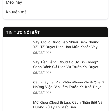
Mẹo hay
Khuyến mãi
TIN TỨC NỔI BẬT
Vay iCloud Được Bao Nhiêu Tiền? Những
Yếu Tố Quyết Định Hạn Mức Khoản Vay
06/08/2026
Vay Tiền Bằng iCloud Có Uy Tín Không?
Cách Đánh Giá Dịch Vụ Trước Khi Quyết
Định
06/08/2026
Cách Lấy Lại Mật Khẩu iPhone Khi Bị Quên?
Những Việc Cần Làm Trước Khi Khôi Phục
05/08/2026
Mở Khóa iCloud Bị Lừa: Cách Nhận Biết Và
Hướng Xử Lý Khi Mất Tiền