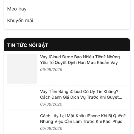
Mẹo hay
Khuyến mãi
TIN TỨC NỔI BẬT
Vay iCloud Được Bao Nhiêu Tiền? Những
Yếu Tố Quyết Định Hạn Mức Khoản Vay
06/08/2026
Vay Tiền Bằng iCloud Có Uy Tín Không?
Cách Đánh Giá Dịch Vụ Trước Khi Quyết
Định
06/08/2026
Cách Lấy Lại Mật Khẩu iPhone Khi Bị Quên?
Những Việc Cần Làm Trước Khi Khôi Phục
05/08/2026
Mở Khóa iCloud Bị Lừa: Cách Nhận Biết Và