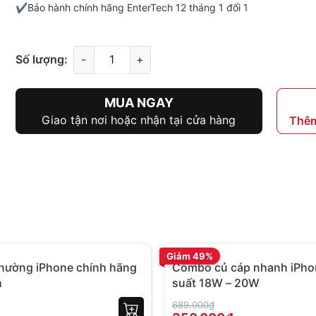
✔️Bảo hành chính hãng EnterTech 12 tháng 1 đổi 1
Số lượng:
-
+
MUA NGAY
Giao tận nơi hoặc nhận tại cửa hàng
Thêm
BH 12 tháng
Giảm 49%
thường iPhone chính hãng
Combo củ cáp nhanh iPho
h
suất 18W – 20W
689.000₫