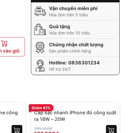
Vận chuyển miễn phí
Hóa đơn trên 5 triệu
Quà tặng
Hóa đơn trên 10 triệu
Chứng nhận chất lượng
 vào giỏ
Sản phẩm chính hãng
Hotline:
0836301234
Hỗ trợ 24/7
BH 12 tháng
BH
Giảm 41%
Gi
ne công
Cáp sạc nhanh iPhone đủ công suất
C
ra 18W – 20W
1
290.000₫
38