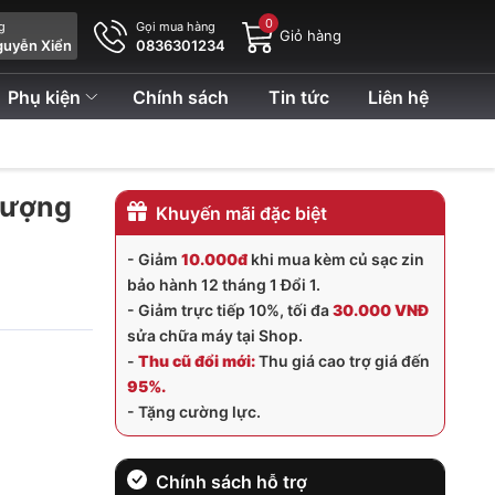
0
ng
Gọi mua hàng
Giỏ hàng
guyễn Xiển
0836301234
Phụ kiện
Chính sách
Tin tức
Liên hệ
 lượng
Khuyến mãi đặc biệt
- Giảm
10.000đ
khi mua kèm củ sạc zin
bảo hành 12 tháng 1 Đổi 1.
- Giảm trực tiếp 10%, tối đa
30.000 VNĐ
sửa chữa máy tại Shop.
-
Thu cũ đổi mới:
Thu giá cao trợ giá đến
95%.
- Tặng cường lực.
Chính sách hỗ trợ