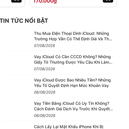
170.000₫
2
TIN TỨC NỔI BẬT
Thu Mua Điện Thoại Dính iCloud: Những
Trường Hợp Vẫn Có Thể Định Giá Và Thu
Mua
07/08/2026
Vay iCloud Có Cần CCCD Không? Những
Giấy Tờ Thường Được Yêu Cầu Khi Làm
Thủ Tục
07/08/2026
Vay iCloud Được Bao Nhiêu Tiền? Những
Yếu Tố Quyết Định Hạn Mức Khoản Vay
06/08/2026
Vay Tiền Bằng iCloud Có Uy Tín Không?
Cách Đánh Giá Dịch Vụ Trước Khi Quyết
Định
06/08/2026
Cách Lấy Lại Mật Khẩu iPhone Khi Bị