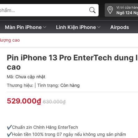
Vị trí cửa hà
Ngõ 124 N
Màn Pin iPhone
Linh Kiện iPhone
Airpods
 lượng cao
Pin iPhone 13 Pro EnterTech dung
cao
Mã:
Chưa cập nhật
Thương hiệu:
|
Tình trạng:
Còn hàng
529.000₫
630.000₫
✔️Chuẩn zin Chính Hãng EnterTech
✔️Hoàn tiền 100% trong 07 ngày nếu không ưng sản phẩm