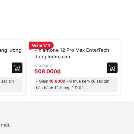
BH 12 tháng
BH
Giảm 17%
Gi
ung lượng
Pin iPhone 12 Pro Max EnterTech
P
dung lượng cao
l
610.000₫
49
508.000₫
3
sạc zin
- Giảm
10.000đ
khi mua kèm củ sạc zin
-
bảo hành 12 tháng 1 Đổi 1.
b
- Giảm trực
-
 mãi.