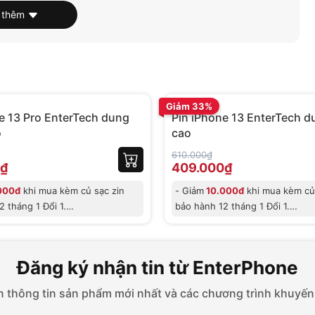
 thêm
BH 12 tháng
nterTech dung lượng cao
Giảm 33%
e 13 Pro EnterTech dung
Pin iPhone 13 EnterTech d
o
cao
610.000₫
Phone 13 Pro dung lượng cao của mình ở
₫
409.000₫
000đ
khi mua kèm củ sạc zin
- Giảm
10.000đ
khi mua kèm củ 
 tháng 1 Đổi 1.
bảo hành 12 tháng 1 Đổi 1.
ớc để bạn có thể tự thay pin dung lượng cao cho
c
- Giảm trực
 chi phí lắp đặt nào.
ng cấp trải nghiệm dịch vụ tốt nhất, khi bên
Đăng ký nhận tin từ EnterPhone
n kỹ thuật có thể tháo lắp, kiểm tra máy cho bạn với
 thông tin sản phẩm mới nhất và các chương trình khuyến
 hệ