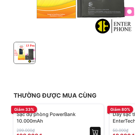
THƯỜNG ĐƯỢC MUA CÙNG
BH 12 tháng
BH 01 tháng
Giảm 33%
Giảm 80%
Sạc dự phòng PowerBank
Dây sạc 
10.000mAh
EnterTec
299.000₫
50.000₫