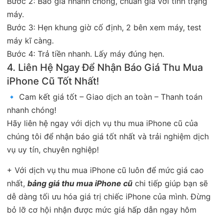
Bước 2: Báo giá nhanh chóng, chuẩn giá với tình trạng
máy.
Bước 3: Hẹn khung giờ cố định, 2 bên xem máy, test
máy kĩ càng.
Bước 4: Trả tiền nhanh. Lấy máy đúng hẹn.
4. Liên Hệ Ngay Để Nhận Báo Giá Thu Mua
iPhone Cũ Tốt Nhất!
🔹 Cam kết giá tốt – Giao dịch an toàn – Thanh toán
nhanh chóng!
Hãy liên hệ ngay với dịch vụ thu mua iPhone cũ của
chúng tôi để nhận báo giá tốt nhất và trải nghiệm dịch
vụ uy tín, chuyên nghiệp!
+ Với dịch vụ
thu mua iPhone cũ luôn để mức
giá cao
nhất,
bảng giá thu mua iPhone cũ
chi tiếp giúp bạn sẽ
dễ dàng tối ưu hóa giá trị chiếc iPhone của mình. Đừng
bỏ lỡ cơ hội nhận được mức giá hấp dẫn ngay hôm