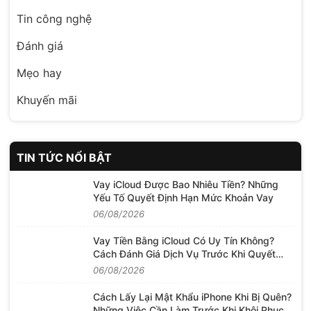
Tin công nghệ
Đánh giá
Mẹo hay
Khuyến mãi
TIN TỨC NỔI BẬT
Vay iCloud Được Bao Nhiêu Tiền? Những
Yếu Tố Quyết Định Hạn Mức Khoản Vay
06/08/2026
Vay Tiền Bằng iCloud Có Uy Tín Không?
Cách Đánh Giá Dịch Vụ Trước Khi Quyết
Định
06/08/2026
Cách Lấy Lại Mật Khẩu iPhone Khi Bị Quên?
Những Việc Cần Làm Trước Khi Khôi Phục