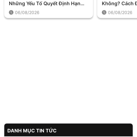
Những Yếu Tố Quyết Định Hạn
Không? Cách Đ
Mức Khoản Vay
Trước Khi Quy
06/08/2026
06/08/2026
DANH MỤC TIN TỨC