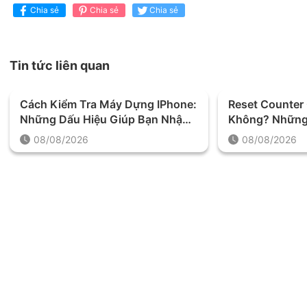
Chia sẻ
Chia sẻ
Chia sẻ
Tin tức liên quan
Cách Kiểm Tra Máy Dựng IPhone:
Reset Counter
Những Dấu Hiệu Giúp Bạn Nhận
Không? Những 
Biết Chính Xác
Trước Khi Thự
08/08/2026
08/08/2026