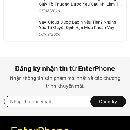
Giấy Tờ Thường Được Yêu Cầu Khi Làm Thủ
Tục
07/08/2026
Vay iCloud Được Bao Nhiêu Tiền? Những
Yếu Tố Quyết Định Hạn Mức Khoản Vay
06/08/2026
Đăng ký nhận tin từ EnterPhone
Nhận thông tin sản phẩm mới nhất và các chương
trình khuyến mãi.
Đăng ký