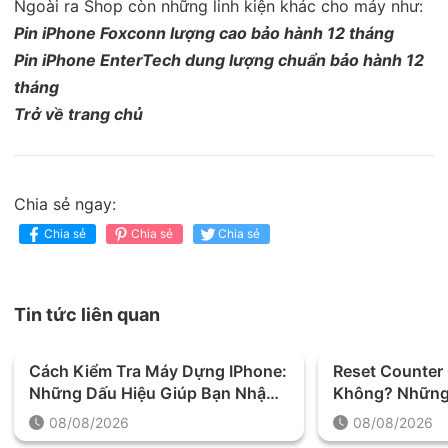
Ngoài ra Shop còn những linh kiện khác cho máy như:
Pin iPhone Foxconn lượng cao bảo hành 12 tháng
Pin iPhone EnterTech dung lượng chuẩn bảo hành 12
tháng
Trở về trang chủ
Chia sẻ ngay:
Chia sẻ
Chia sẻ
Chia sẻ
Tin tức liên quan
Cách Kiểm Tra Máy Dựng IPhone:
Reset Counter
Những Dấu Hiệu Giúp Bạn Nhận
Không? Những 
Biết Chính Xác
Trước Khi Thự
08/08/2026
08/08/2026