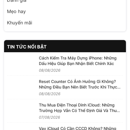
Đánh giá
Mẹo hay
Khuyến mãi
TIN TỨC NỔI BẬT
Cách Kiểm Tra Máy Dựng iPhone: Những
Dấu Hiệu Giúp Bạn Nhận Biết Chính Xác
08/08/2026
Reset Counter Có Ảnh Hưởng Gì Không?
Những Điều Bạn Nên Biết Trước Khi Thực
Hiện
08/08/2026
Thu Mua Điện Thoại Dính iCloud: Những
Trường Hợp Vẫn Có Thể Định Giá Và Thu
Mua
07/08/2026
Vay iCloud Có Cần CCCD Không? Những