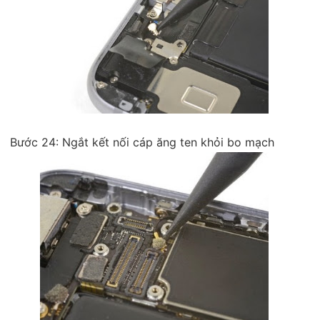
Bước 24: Ngắt kết nối cáp ăng ten khỏi bo mạch