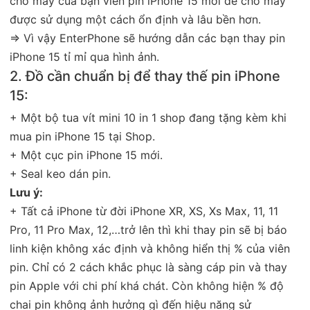
cho máy của bạn viên pin iPhone 15 mới để cho máy
được sử dụng một cách ổn định và lâu bền hơn.
=> Vì vậy EnterPhone sẽ hướng dẫn các bạn thay pin
iPhone 15 tỉ mỉ qua hình ảnh.
2. Đồ cần chuẩn bị để thay thế pin iPhone
15:
+ Một bộ tua vít mini 10 in 1 shop đang tặng kèm khi
mua pin iPhone 15 tại Shop.
+ Một cục pin iPhone 15 mới.
+ Seal keo dán pin.
Lưu ý:
+ Tất cả iPhone từ đời iPhone XR, XS, Xs Max, 11, 11
Pro, 11 Pro Max, 12,…trở lên thì khi thay pin sẽ bị báo
linh kiện không xác định và không hiển thị % của viên
pin. Chỉ có 2 cách khắc phục là sàng cáp pin và thay
pin Apple với chi phí khá chát. Còn không hiện % độ
chai pin không ảnh hưởng gì đến hiệu năng sử