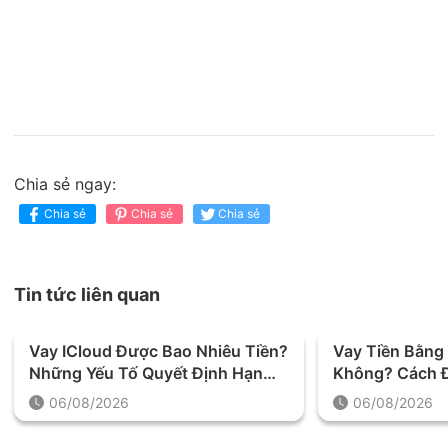
Chia sẻ ngay:
Chia sẻ
Chia sẻ
Chia sẻ
Tin tức liên quan
Vay ICloud Được Bao Nhiêu Tiền?
Vay Tiền Bằng 
Những Yếu Tố Quyết Định Hạn
Không? Cách Đ
Mức Khoản Vay
Trước Khi Quy
06/08/2026
06/08/2026