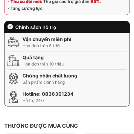
-
Thu cũ đổi mới:
Thu giá cao trợ giá đến
95%.
- Tặng cường lực.
Chính sách hỗ trợ
Vận chuyển miễn phí
Hóa đơn trên 5 triệu
Quà tặng
Hóa đơn trên 10 triệu
Chứng nhận chất lượng
Sản phẩm chính hãng
Hotline:
0836301234
Hỗ trợ 24/7
THƯỜNG ĐƯỢC MUA CÙNG
BH 12 tháng
BH 01 tháng