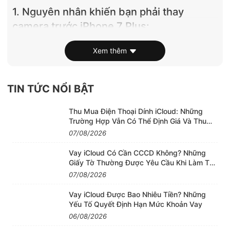
1. Nguyên nhân khiến bạn phải thay
camera trước iPhone 7 Plus:
+ Có khá nhiều nguyên nhân có thể khiến camera
Xem thêm
trước điện thoại iPhone 7 Plus của bạn bị hỏng. Một
trong những số nguyên nhân chính nhiều người gặp
phải chính là cài đặt một ứng dụng không phù hợp
TIN TỨC NỔI BẬT
với hệ điều hành. Việc này dẫn đến xung đột phần
mềm và hư hỏng.
Thu Mua Điện Thoại Dính iCloud: Những
Trường Hợp Vẫn Có Thể Định Giá Và Thu
Mua
. Điện thoại iPhone 7 Plus rơi vào nước nhưng không
07/08/2026
được xử lý đúng cách.
Vay iCloud Có Cần CCCD Không? Những
. Bạn vô tình làm máy bị rơi dẫn đến hư hỏng, nứt
Giấy Tờ Thường Được Yêu Cầu Khi Làm Thủ
Tục
vỡ.
07/08/2026
+ Khi vô tình rơi vào tình trạng một trong số những
Vay iCloud Được Bao Nhiêu Tiền? Những
tình huống trên, bạn có thể mang điện thoại iPhone
Yếu Tố Quyết Định Hạn Mức Khoản Vay
7 Plus đến cửa hàng Enterphone của chúng tôi để
06/08/2026