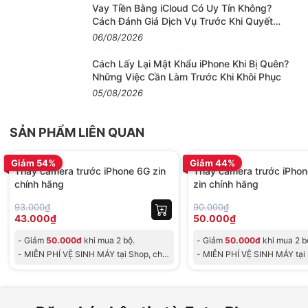
được hỗ trợ kiểm tra và vệ sinh hoàn toàn miễn phí.
Vay Tiền Bằng iCloud Có Uy Tín Không?
+ Nếu có hư hỏng, bạn có thể sử dụng ngay những
Cách Đánh Giá Dịch Vụ Trước Khi Quyết
Định
dịch vụ thay thế tại trung tâm để chấm dứt những
06/08/2026
hư hỏng một cách nhanh nhất.
Cách Lấy Lại Mật Khẩu iPhone Khi Bị Quên?
2. Tìm hiểu về camera trước iPhone 7 Plus
Những Việc Cần Làm Trước Khi Khôi Phục
zin chính hãng:
05/08/2026
Với linh kiện sử dụng thay camera trước iPhone 7
SẢN PHẨM LIÊN QUAN
Plus chính hãng, zin mới 100% cùng đội ngũ nhân
BH 30 ngày
BH 30 ngày
viên có chuyên môn, chúng tôi cam kết mang điện
Giảm 54%
Giảm 44%
Thay camera trước iPhone 6G zin
Thay camera trước iPhon
thoại của quý khách về tình trạng hoạt động tốt
chính hãng
zin chính hãng
nhất với mức giá rẻ nhất cùng nhiều ưu đãi hấp dẫn.
93.000₫
90.000₫
43.000₫
50.000₫
- Giảm
50.000đ
khi mua 2 bộ.
- Giảm
50.000đ
khi mua 2 b
- MIỄN PHÍ VỆ SINH MÁY tại Shop, cho
- MIỄN PHÍ VỆ SINH MÁY tại
đơn tối th
đơn tối th