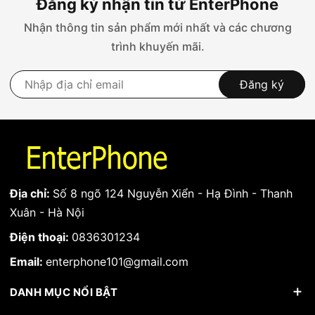
Đăng ký nhận tin từ EnterPhone
Nhận thông tin sản phẩm mới nhất và các chương
trình khuyến mãi.
Đăng ký
Địa chỉ:
Số 8 ngõ 124 Nguyễn Xiển - Hạ Đình - Thanh
Thông tin camera trước iPhone 7 Plus zin
Xuân - Hà Nội
Điện thoại:
0836301234
Camera trước iPhone 7 Plus:
Email:
enterphone101@gmail.com
. iPhone 7 Plus được ra mắt cùng thời điểm với
iPhone 7 vào năm 2016. Máy có một camera trước
DANH MỤC NỔI BẬT
(camera selfie) với các thông số kỹ thuật như