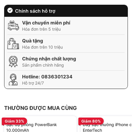
Chính sách hỗ trợ
Vận chuyển miễn phí
Hóa đơn trên 5 triệu
Quà tặng
Hóa đơn trên 10 triệu
Chứng nhận chất lượng
Sản phẩm chính hãng
Hotline:
0836301234
Hỗ trợ 24/7
THƯỜNG ĐƯỢC MUA CÙNG
BH 12 tháng
BH 01 tháng
Giảm 33%
Giảm 80%
Sạc dự phòng PowerBank
Dây sạc thường iPhone c
10.000mAh
EnterTech