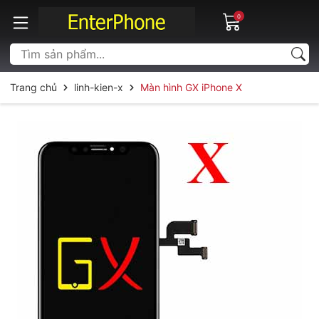
0
Trang chủ
linh-kien-x
Màn hình GX iPhone X