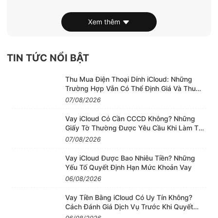
2. Ưu điểm và nhược điểm màn hình
iPhone X chính hãng GX:
Xem thêm
Là một trong những sự lựa chọn đáng cân nhắc khi
thay thế màn hình điện thoại. Bởi loại màn này được
TIN TỨC NỔI BẬT
đánh giá với những ưu điểm, nhược điểm nổi bật
như sau.
Thu Mua Điện Thoại Dính iCloud: Những
+ Ưu điểm của màn hình iPhone X chính hãng GX:
Trường Hợp Vẫn Có Thể Định Giá Và Thu
Mua
07/08/2026
. Màn GX iPhone được đánh giá là loại màn hình đạt
tới 98% về chất lượng hiển thị và độ cảm ứng so với
Vay iCloud Có Cần CCCD Không? Những
màn hình chính hãng Apple.
Giấy Tờ Thường Được Yêu Cầu Khi Làm Thủ
Tục
07/08/2026
. Có khả năng chịu được môi trường ở nhiệt độ cao,
khả năng chống va đập tốt.
Vay iCloud Được Bao Nhiêu Tiền? Những
. Tính năng True Tone và 3D Touch vẫn được hỗ trợ
Yếu Tố Quyết Định Hạn Mức Khoản Vay
06/08/2026
tương tự như các loại màn hình chính hãng khác.
. Dễ dàng tìm thấy và thay thế màn hình GX tại các
Vay Tiền Bằng iCloud Có Uy Tín Không?
trung tâm sửa chữa uy tín.
Cách Đánh Giá Dịch Vụ Trước Khi Quyết
Định