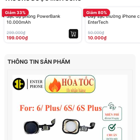
BH 12 tháng
BH 01 tháng
Giảm 33%
Giảm 80%
Sạc dự phòng PowerBank
Dây sạc thường iPhone c
10.000mAh
EnterTech
299.000₫
50.000₫
199.000₫
10.000₫
THÔNG TIN SẢN PHẨM