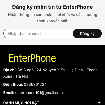
Đăng ký nhận tin từ EnterPhone
Nhận thông tin sản phẩm mới nhất và các chương
trình khuyến mãi.
Đăng ký
Địa chỉ:
Số 8 ngõ 124 Nguyễn Xiển - Hạ Đình - Thanh
Xuân - Hà Nội
Điện thoại:
0836301234
Những ảnh hưởng khi dùng phím home lô
Email:
enterphone101@gmail.com
DANH MỤC NỔI BẬT