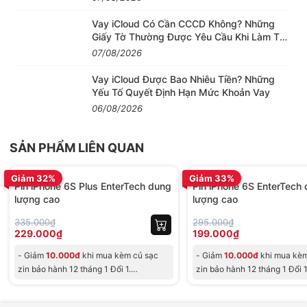
Ưu điểm và nhược điểm phím nút home iPhone
Vay iCloud Có Cần CCCD Không? Những
Giấy Tờ Thường Được Yêu Cầu Khi Làm Thủ
6, 6S, 6 Plus, 6S Plus
Tục
07/08/2026
Vay iCloud Được Bao Nhiêu Tiền? Những
Yếu Tố Quyết Định Hạn Mức Khoản Vay
Lưu ý phím nút home iPhone 6, 6 Plus, 6S,
06/08/2026
6S Plus:
+ Phím home zin bóc máy này chỉ bấm được vật lý.
SẢN PHẨM LIÊN QUAN
BH 12 tháng
BH 12 tháng
Không có vân tay.
+ Phím home iPhone 6 và iPhone 6 Plus lắp chung
Giảm 32%
Giảm 33%
Pin iPhone 6S Plus EnterTech dung
Pin iPhone 6S EnterTech
được.
lượng cao
lượng cao
+ Phím home iPhone 6S và 6S Plus lắp chung được.
335.000₫
295.000₫
+ Nhưng phím home 6 và 6S KHÔNG lắp chung cố
229.000₫
199.000₫
tình nắp vào máy sẽ KHÔNG lên màn hình các bạn
- Giảm
10.000đ
khi mua kèm củ sạc
- Giảm
10.000đ
khi mua kèm
nha.
zin bảo hành 12 tháng 1 Đổi 1.
zin bảo hành 12 tháng 1 Đổi 1
- Giảm trực
- Giảm trực