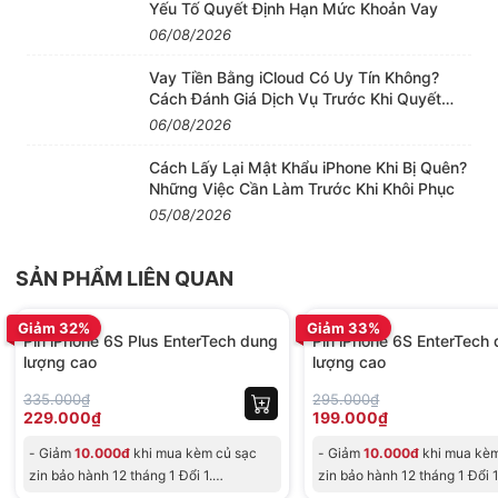
Cụm camera trước iPhone gồm các chức năng
Yếu Tố Quyết Định Hạn Mức Khoản Vay
chính như ảnh
06/08/2026
Vay Tiền Bằng iCloud Có Uy Tín Không?
2. Camera trước iPhone 6/ 6S/ 6 Plus/ 6S
Cách Đánh Giá Dịch Vụ Trước Khi Quyết
Định
06/08/2026
Plus/ 7/ 7 Plus/ 8/ 8 khắc phục các lỗi sau:
+ Chân tiếp xúc với loa trong.
Cách Lấy Lại Mật Khẩu iPhone Khi Bị Quên?
Những Việc Cần Làm Trước Khi Khôi Phục
+ Cảm biến ánh sáng (Tối màn hình đi khi thực hiện
05/08/2026
gọi thoại).
+ Micro camera trước khi gọi facetime.
SẢN PHẨM LIÊN QUAN
+ Camera trước (Hiển thị sắc nét, đẹp).
BH 12 tháng
BH 12 tháng
Giảm 32%
Giảm 33%
Pin iPhone 6S Plus EnterTech dung
Pin iPhone 6S EnterTech
lượng cao
lượng cao
335.000₫
295.000₫
229.000₫
199.000₫
- Giảm
10.000đ
khi mua kèm củ sạc
- Giảm
10.000đ
khi mua kèm
zin bảo hành 12 tháng 1 Đổi 1.
zin bảo hành 12 tháng 1 Đổi 1
- Giảm trực
- Giảm trực