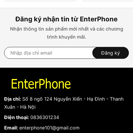
Đăng ký nhận tin từ EnterPhone
Nhận thông tin sản phẩm mới nhất và các chương
trình khuyến mãi.
Đăng ký
Dấu hiệu bạn cần thay camera trước iPhone
Địa chỉ:
Số 8 ngõ 124 Nguyễn Xiển - Hạ Đình - Thanh
Xuân - Hà Nội
Sản phẩm được bảo hành 01 tháng kể từ khi nhận
hàng.
Điện thoại:
0836301234
(Không bảo hành khi rách, nát cáp, có dấu hiệu rơi
Email:
enterphone101@gmail.com