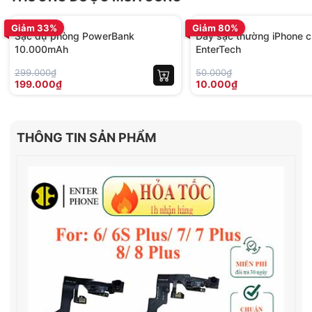
BH 12 tháng
BH 01 tháng
Giảm 33%
Giảm 80%
Sạc dự phòng PowerBank
Dây sạc thường iPhone c
10.000mAh
EnterTech
299.000₫
50.000₫
199.000₫
10.000₫
THÔNG TIN SẢN PHẨM