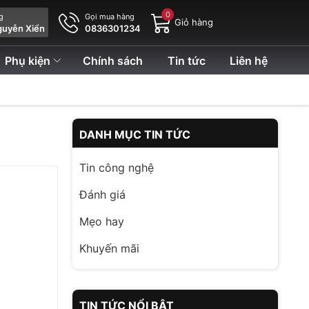
0
ng
Gọi mua hàng
Giỏ hàng
guyễn Xiển
0836301234
Phụ kiện
Chính sách
Tin tức
Liên hệ
DANH MỤC TIN TỨC
Tin công nghệ
Đánh giá
Mẹo hay
Khuyến mãi
TIN TỨC NỔI BẬT