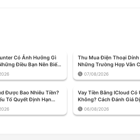
unter Có Ảnh Hưởng Gì
Thu Mua Điện Thoại Dính 
hững Điều Bạn Nên Biết
Những Trường Hợp Vẫn C
i Thực Hiện
Định Giá Và Thu Mua
2026
07/08/2026
ud Được Bao Nhiêu Tiền?
Vay Tiền Bằng ICloud Có 
u Tố Quyết Định Hạn
Không? Cách Đánh Giá D
ản Vay
Trước Khi Quyết Định
2026
06/08/2026