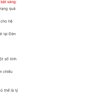
 bật sáng:
trạng quá
 cho hệ
t lại Đèn
t số tính
n chiếu
 thể là lý