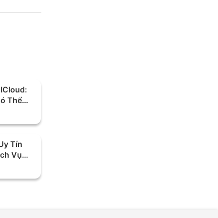
ICloud:
ó Thể
Uy Tín
ịch Vụ