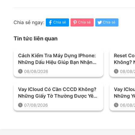
Chia sẻ ngay:
Chia sẻ
Chia sẻ
Chia sẻ
Tin tức liên quan
Cách Kiểm Tra Máy Dựng IPhone:
Reset Co
Những Dấu Hiệu Giúp Bạn Nhận
Không? N
Biết Chính Xác
Trước Kh
08/08/2026
08/08/
Vay ICloud Có Cần CCCD Không?
Vay IClo
Những Giấy Tờ Thường Được Yêu
Những Yế
Cầu Khi Làm Thủ Tục
Mức Kho
07/08/2026
06/08/