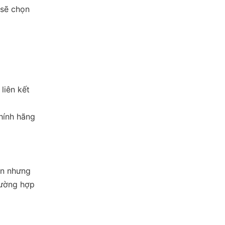
 sẽ chọn
liên kết
chính hãng
in nhưng
rường hợp