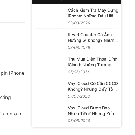
Cách Kiểm Tra Máy Dựng
iPhone: Những Dấu Hiệu
Giúp Bạn Nhận Biết Chính
08/08/2026
Xác
Reset Counter Có Ảnh
Hưởng Gì Không? Những
Điều Bạn Nên Biết Trước
08/08/2026
Khi Thực Hiện
Thu Mua Điện Thoại Dính
iCloud: Những Trường
Hợp Vẫn Có Thể Định Giá
07/08/2026
 pin iPhone
Và Thu Mua
Vay iCloud Có Cần CCCD
Không? Những Giấy Tờ
Thường Được Yêu Cầu
07/08/2026
sáng.
Khi Làm Thủ Tục
Vay iCloud Được Bao
g Camera ở
Nhiêu Tiền? Những Yếu
Tố Quyết Định Hạn Mức
06/08/2026
Khoản Vay