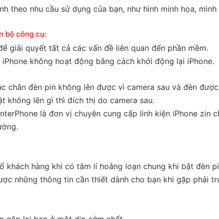
nh theo nhu cầu sử dụng của bạn, như hình minh họa, mình
n bộ công cụ:
để giải quyết tất cả các vấn đề liên quan đến phần mềm.
ên iPhone không hoạt động bằng cách khởi động lại iPhone.
 chắn đèn pin không lên được vì camera sau và đèn được 
t không lên gì thì đích thị do camera sau.
EnterPhone là đơn vị chuyên cung cấp linh kiện iPhone zin 
ường.
ố khách hàng khi có tâm lí hoảng loạn chung khi bật đèn p
ược những thông tin cần thiết dành cho bạn khi gặp phải t
ẹn gặp lại bạn ở một dịp sớm nhất