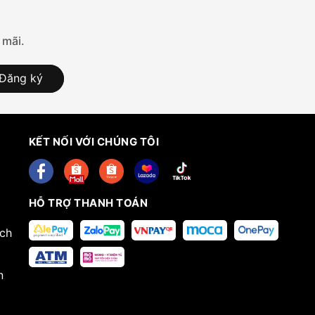
 mãi.
Đăng ký
KẾT NỐI VỚI CHÚNG TÔI
HỖ TRỢ THANH TOÁN
ech
n