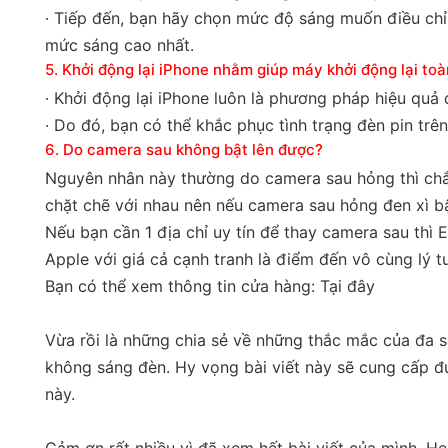
· Tiếp đến, bạn hãy chọn mức độ sáng muốn điều chỉ
mức sáng cao nhất.
5. Khởi động lại iPhone nhằm giúp máy khởi động lại toà
· Khởi động lại iPhone luôn là phương pháp hiệu quả 
· Do đó, bạn có thể khắc phục tình trạng đèn pin tr
6. Do camera sau không bật lên được?
Nguyên nhân này thường do camera sau hỏng thì chắc
chặt chẽ với nhau nên nếu camera sau hỏng đen xì bậ
Nếu bạn cần 1 địa chỉ uy tín để thay camera sau thì 
Apple với giá cả cạnh tranh là điểm đến vô cùng lý t
Bạn có thể xem thông tin cửa hàng:
Tại đây
Vừa rồi là những chia sẻ về những thắc mắc của đa s
không sáng đèn. Hy vọng bài viết này sẽ cung cấp đ
này.
Cảm ơn rất nhiều vì đã xem hết bài viết của mình. H