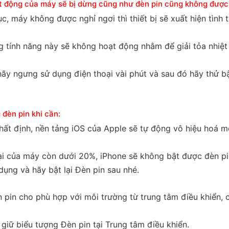
t động của máy sẽ bị dừng cũng như đèn pin cũng không được
ục, máy không được nghỉ ngơi thì thiết bị sẽ xuất hiện tình 
ng tính năng này sẽ không hoạt động nhằm để giải tỏa nhiệt
 hãy ngưng sử dụng điện thoại vài phút và sau đó hãy thử bậ
 đèn pin khi cần:
ất định, nền tảng iOS của Apple sẽ tự động vô hiệu hoá mộ
tại của máy còn dưới 20%, iPhone sẽ không bật được đèn pi
ụng và hãy bật lại Đèn pin sau nhé.
pin cho phù hợp với môi trường từ trung tâm điều khiển, có
giữ biểu tượng Đèn pin tại Trung tâm điều khiển.