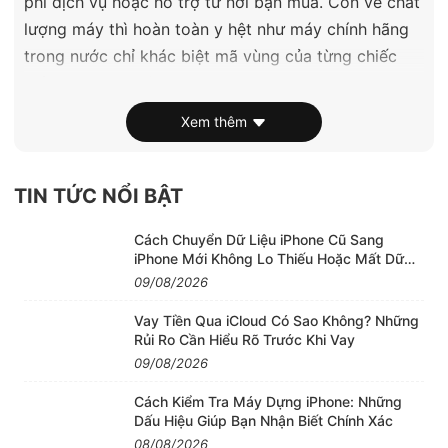
phí dịch vụ hoặc hỗ trợ từ nơi bạn mua. Còn về chất
lượng máy thì hoàn toàn y hệt như máy chính hãng
trong nước chỉ khác biệt mã vùng của từng chiếc
máy bạn mua thôi.
Xem thêm
2. Đặt hàng iPhone 15 128Gb
Hiện tại EnterPhone có dịch vụ đặt hàng iPhone 15
TIN TỨC NỔI BẬT
128Gb hàng VN/A và hàng lướt giá cực tốt.
Cách Chuyển Dữ Liệu iPhone Cũ Sang
Giá có thể biến động theo ngày các bạn nhắn trực
iPhone Mới Không Lo Thiếu Hoặc Mất Dữ
tiếp Zalo admin tư vấn MIỄN PHÍ.
Liệu
09/08/2026
Shop nhận order đủ màu đủ dung lượng giá thành
Vay Tiền Qua iCloud Có Sao Không? Những
cạnh tranh.
Rủi Ro Cần Hiểu Rõ Trước Khi Vay
09/08/2026
3. Những ưu điểm tuyệt vời của iPhone 15 128Gb:
Cách Kiểm Tra Máy Dựng iPhone: Những
Ngôn ngữ thiết kế trẻ trung với tông màu pastel và
Dấu Hiệu Giúp Bạn Nhận Biết Chính Xác
mặt kính pha màu: iPhone 15 256GB thu hút sự chú
08/08/2026