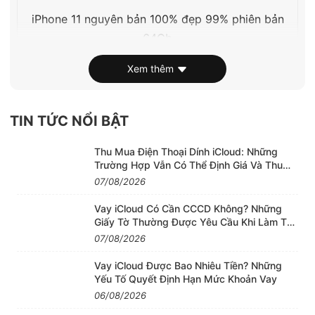
iPhone 11 nguyên bản 100% đẹp 99% phiên bản
64Gb
Xem thêm
TIN TỨC NỔI BẬT
iPhone 11 là sản phẩm kế thừa từ iPhone XR, với
Thu Mua Điện Thoại Dính iCloud: Những
những tính năng và hiệu năng mạnh mẽ.
Trường Hợp Vẫn Có Thể Định Giá Và Thu
Mua
07/08/2026
Được Apple công bố vào ngày 11.9, iPhone 11 được
Vay iCloud Có Cần CCCD Không? Những
người dùng yêu công nghệ trên toàn thế giới săn
Giấy Tờ Thường Được Yêu Cầu Khi Làm Thủ
đón. Vậy đâu là những đặc điểm nổi bật khiến
Tục
07/08/2026
iPhone 11 trở nên đáng mua.
Vay iCloud Được Bao Nhiêu Tiền? Những
Yếu Tố Quyết Định Hạn Mức Khoản Vay
1. Màu tím, xanh mới và định vị lại logo Apple
06/08/2026
iPhone 11 bỏ đi hai màu coral và xanh dương có mặt