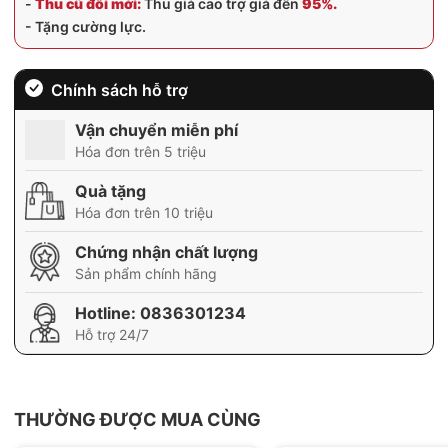
-
Thu cũ đổi mới:
Thu giá cao trợ giá đến
95%.
- Tặng cường lực.
Chính sách hỗ trợ
Vận chuyển miễn phí
Hóa đơn trên 5 triệu
Quà tặng
Hóa đơn trên 10 triệu
Chứng nhận chất lượng
Sản phẩm chính hãng
Hotline:
0836301234
Hỗ trợ 24/7
THƯỜNG ĐƯỢC MUA CÙNG
BH 12 tháng
BH 01 tháng